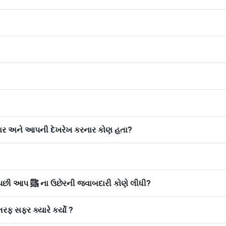
ાર અને આપની દેખરેખ કરનાર કોણ હતા?
સ, ૮ આપﷺ નાં દાદા અબ્દુલ મુત્તલિબનાં મૃત્યુ પછી આપ ﷺ ના ઉછેરની જવાબદારી કોણે લીધી?
ર તરફ સફર ક્યારે કર્યો ?