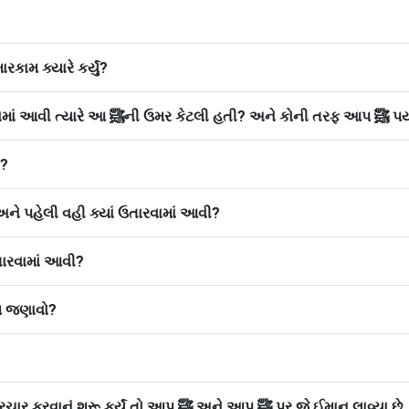
ામ ક્યારે કર્યું?
સ. જ્યારે આ
ી?
સ. ૧૪ વહી પહેલા આપ ﷺની સ્થિતિ કેવી હતી અને પહેલી વહી ક્યાં ઉતારવામાં આવી?
રવામાં આવી?
 નામ જણાવો?
સ. ૧૮ આપ ﷺ એ જ્યારે જાહેરમાં ઇસ્લામનો પ્રચાર કરવાનું શરૂ કર્યું