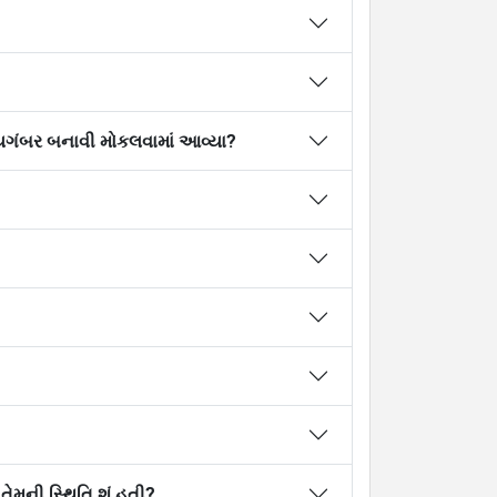
પને નુબુવ્વ્વ્તની જવાબદારી સોપવામાં આવી ત્યારે આ ﷺની ઉમર કેટલી હતી? અને કોની તરફ આપ ﷺ પયગંબર બનાવી મોકલવામાં આવ્યા?
 તો આપ ﷺ અને આપ ﷺ પર જે ઈમાન લાવ્યા છે, તેમની સ્થિતિ શું હતી?