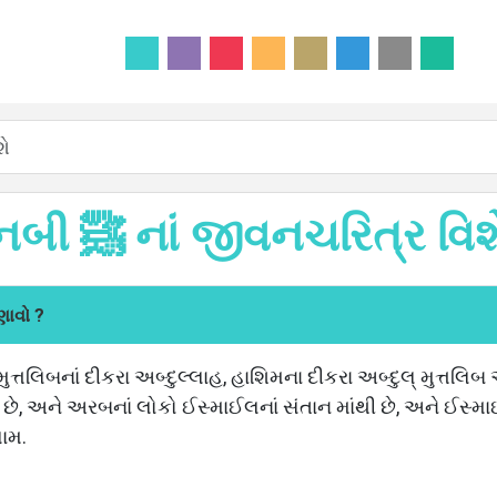
શે
નબી ﷺ નાં જીવનચરિત્ર વિશ
િશિ જણાવો ?
 મુત્તલિબનાં દીકરા અબ્દુલ્લાહ, હાશિમના દીકરા અબ્દુલ્ મુત્તલ
ી છે, અને અરબનાં લોકો ઈસ્માઈલનાં સંતાન માંથી છે, અને ઈસ્
ામ.