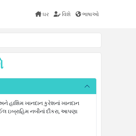
ઘર
વિશે
ભાષાઓ
ે
િબ અને હાશિમ ખાનદાન કુરેશનાં ખાનદાન
માઈલ ઇબ્રાહિમ નબીનાં દીકરા, આપણા