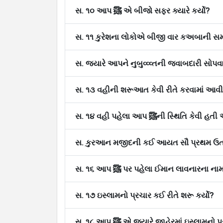
સ. ૧૦ આપ ﷺ એ બીજો સફર ક્યારે કર્યો?
સ. ૧૧ કુરેશના લોકોએ બીજી વાર કઅબાની સમારક
સ. ૧૩ વહીની શરૂઆત કેવી રીતે કરવામાં આવ
સ. કુરઆન મજીદની કઈ આયત સૌ પ્રથમ ઉતા
સ. ૧૬ આપ ﷺ પર પહેલા ઈમાન લાવનારના
સ. ૧૭ ઇસ્લામનો પ્રચાર કઈ રીતે શરૂ કર્યો?