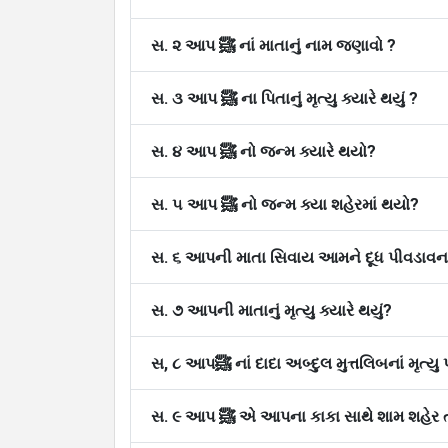
સ. ૨ આપ ﷺ નાં માતાનું નામ જણાવો ?
ભાષાઓ
સ. ૩ આપ ﷺ ના પિતાનું મૃત્યુ ક્યારે થયું ?
સ. ૪ આપ ﷺ નો જન્મ ક્યારે થયો?
સ. ૫ આપ ﷺ નો જન્મ ક્યા શહેરમાં થયો?
સ. ૬ આપની માતા સિવાય આમને દૂધ પીવડાવન
સ. ૭ આપની માતાનું મૃત્યુ ક્યારે થયું?
સ. ૯ આપ ﷺ એ આપના કાકા સાથે શામ શહે