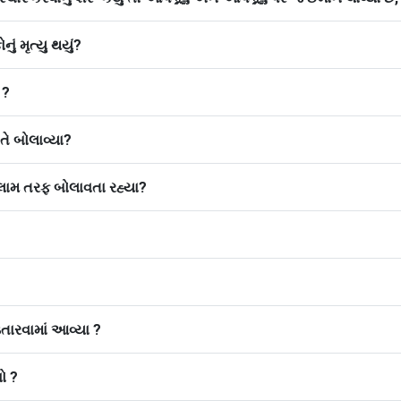
ં મૃત્યુ થયું?
 ?
 રીતે બોલાવ્યા?
ને ઇસ્લામ તરફ બોલાવતા રહ્યા?
તારવામાં આવ્યા ?
ો ?