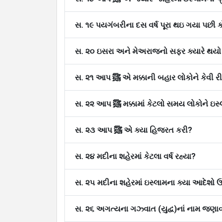
સ. ૧૯ પયગંબરીના દસ વર્ષ પૂરા થઇ ગયા પછી કોનુ
સ. ૨૦ ઇસરા અને મેઅરાજનો સફર ક્યારે થયો
સ. ૨૧ આપ ﷺ એ મક્કાની બહાર લોકોને કેવી
સ. ૨૨ આપ ﷺ મક્કામાં કેટલો સમય લોકો
સ. ૨૩ આપ ﷺ એ ક્યા હિજરત કરી?
સ. ૨૪ મદીના શહેરમાં કેટલા વર્ષ રહ્યા?
સ. ૨૫ મદીના શહેરમાં ઇસ્લામના ક્યા આદેશો ઉ
સ. ૨૬ અગત્યના ગઝ્વાત (યુદ્વ)નાં નામ જણાવ