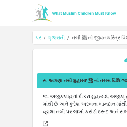
ઘર
ગુજરાતી
નબી ﷺ નાં જીવનચરિત્ર વિ
સ. આપણા નબી મુહમ્મદ ﷺ નાં નસબ વ
ઘર
જ. અબ્દુલ્લાહનાં દીકરા મુહમ્મદ, અબ્દુલ્
માંથી છે અને કુરેશ અરબના ખાનદાન માંથ
વ્હાલા નબી પર લાખો કરોડો દરૂદ અને સલ
વિશે