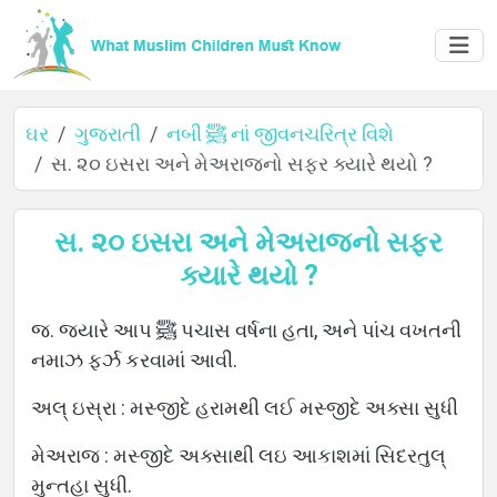
ઘર
ગુજરાતી
નબી ﷺ નાં જીવનચરિત્ર વિશે
સ. ૨૦ ઇસરા અને મેઅરાજનો સફર ક્યારે થયો ?
ઘર
સ. ૨૦ ઇસરા અને મેઅરાજનો સફર
ક્યારે થયો ?
વિશે
જ. જ્યારે આપ ﷺ પચાસ વર્ષના હતા, અને પાંચ વખતની
નમાઝ ફર્ઝ કરવામાં આવી.
અલ્ ઇસ્રા : મસ્જીદે હરામથી લઈ મસ્જીદે અક્સા સુધી
ભાષાઓ
મેઅરાજ : મસ્જીદે અક્સાથી લઇ આકાશમાં સિદરતુલ્
મુન્તહા સુધી.