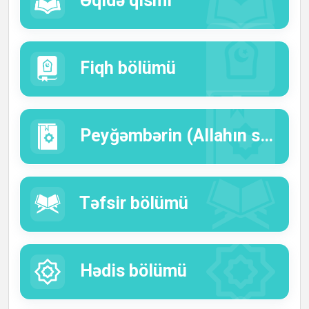
Əqidə qismi
Fiqh bölümü
Peyğəmbərin (Allahın salavatı və salamı onun üzərinə olsun) həyatı.
Təfsir bölümü
Hədis bölümü