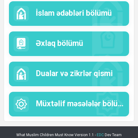
İslam ədəbləri bölümü
Əxlaq bölümü
Dualar və zikrlər qismi
Müxtəlif məsələlər bölümü:
What Muslim Children Must Know Version 1.1 -
EDC
Dev Team