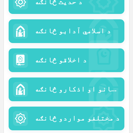
د حدیث څانګه
د اسلامي آدابو څانګه
د اخلاقو څانګه
د دعاګانو او اذکارو څانګه
د مختلفو مواردو څانګه