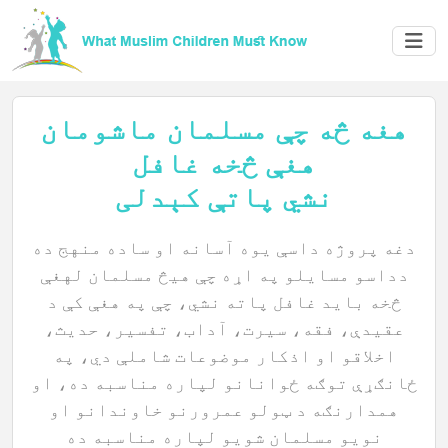
هغه څه چې مسلمان ماشومان
هغې څخه غافل
نشي پاتې کېدلی
الرئيسية
دغه پروژه داسې یوه آسانه او ساده منهج ده
دداسو مسایلو په اړه چې هیڅ مسلمان لهغې
څخه باید غافل پاته نشي، چې په هغې کې د
عقیدې، فقه، سیرت، آداب، تفسیر، حدیث،
عن
اخلاقو او اذکار موضوعات شاملې دي، په
المؤلف
ځانګړې توګه ځوانانو لپاره مناسبه ده، او
همدارنګه د ټولو عمرورنو خاوندانو او
نويو مسلمان شویو لپاره مناسبه ده