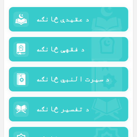
اللغات
د عقیدې څانګه
د فقهې څانګه
د سیرت النبي څانګه
د تفسیر څانګه