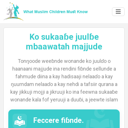
Ko sukaaɓe juulɓe
mbaawatah majjude
Tonŋoode weeɓnde wonande ko juulɗo o
Home
haanaani majjude ina rendini fiɓnde sellunde a
fahmude diina a kay hadisaaji nelaaɗo a kay
ŋuurndam nelaaɗo a kay nehdi a tafsiir qurana a
About
kay jikkuji mojji a jikruuji ko ina feewna sukaaɓe
wonande kala fof yeruuji a duuɓi, a jeewte islam
Languages
Feccere fiɓnde.