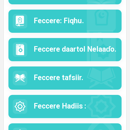
Feccere: Fiqhu.
Feccere daartol Nelaaɗo.
Feccere tafsiir.
Feccere Hadiis :