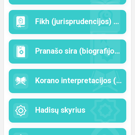
Fikh (jurisprudencijos) skyrius
Pranašo sira (biografijos) skyrius
Korano interpretacijos (tafsiro) skyrius
Hadisų skyrius