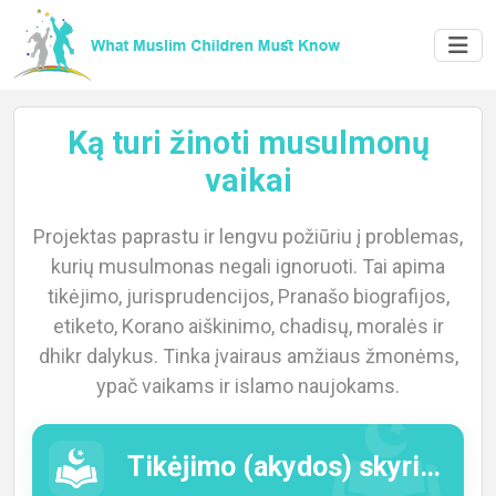
Ką turi žinoti musulmonų
vaikai
Projektas paprastu ir lengvu požiūriu į problemas,
Home
kurių musulmonas negali ignoruoti. Tai apima
tikėjimo, jurisprudencijos, Pranašo biografijos,
etiketo, Korano aiškinimo, chadisų, moralės ir
About
dhikr dalykus. Tinka įvairaus amžiaus žmonėms,
ypač vaikams ir islamo naujokams.
Languages
Tikėjimo (akydos) skyrius