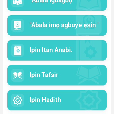
“Abala igbagbọ”
"Abala imọ agboye ẹṣin "
Ipin Itan Anabi.
Ipin Tafsīr
Ipin Hadīth