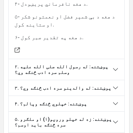
المؤلف
۴- د هغه نافرماني پريښودل.
۵- د هغه د بې شمېر فضل او نعمتونو شکر
او ستاینه کول.
اللغات
۶- د هغه په تقدیر صبر کول.
۲. پوښتنه: له رسول الله صلی الله علیه
وسلم سره ادب څنګه وي؟
۳. پوښتنه: له والدینو سره ادب څنګه وي؟
۴. پوښتنه: خپلوي څنګه وپالم؟
۵. پوښتنه: زه له خپلو وروڼو(۱) او ملګرو
سره څنګه باید اوسم؟