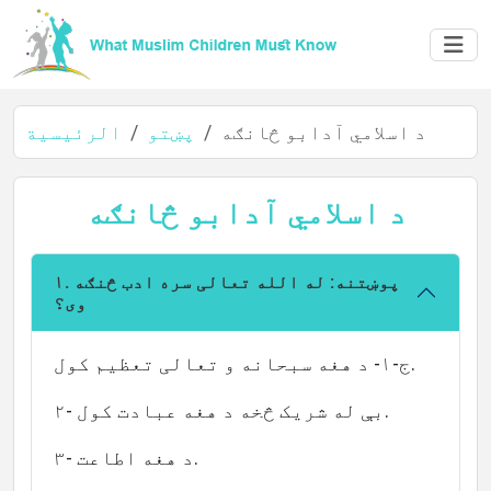
د اسلامي آدابو څانګه
پښتو
الرئيسية
د اسلامي آدابو څانګه
۱. پوښتنه: له الله تعالی سره ادب څنګه
وی؟
الرئيسية
ج-۱- د هغه سبحانه و تعالی تعظیم کول.
۲- بې له شريک څخه د هغه عبادت كول.
عن
۳- د هغه اطاعت.