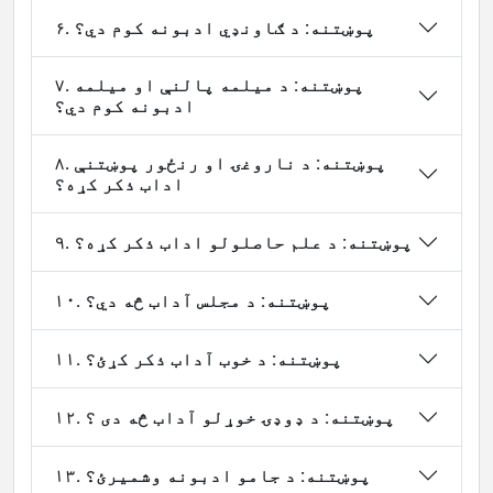
۶. پوښتنه: د ګاونډي ادبونه کوم دي؟
۷. پوښتنه: د میلمه پالنې او میلمه
ادبونه کوم دي؟
۸. پوښتنه: د ناروغۍ او رنځور پوښتنې
اداب ذکر کړه؟
۹. پوښتنه: د علم حاصلولو اداب ذکر کړه؟
۱۰. پوښتنه: د مجلس آداب څه دي؟
۱۱. پوښتنه: د خوب آداب ذکر کړئ؟
۱۲. پوښتنه: د ډوډۍ خوړلو آداب څه دی ؟
۱۳. پوښتنه: د جامو ادبونه وشمیرئ؟