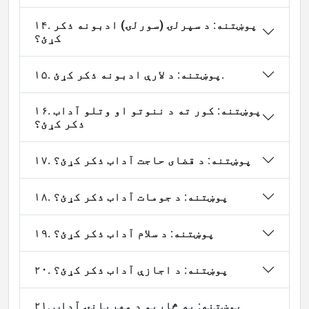
۱۴. پوښتنه: د سپرلۍ (سورلۍ) ادبونه ذکر
کړئ؟
۱۵. پوښتنه: د لارې ادبونه ذکر کړئ.
۱۶. پوښتنه: کور ته د ننوتو او وتلو آداب
ذکر کړئ؟
۱۷. پوښتنه: د قضای حاجت آداب ذکر کړئ؟
۱۸. پوښتنه: د جومات آداب ذکر کړئ؟
۱۹. پوښتنه: د سلام آداب ذکر کړئ؟
۲۰. پوښتنه: د اجازې آداب ذکر کړئ؟
۲۱. پوښتنه: په څاریو د مهربانۍ آداب