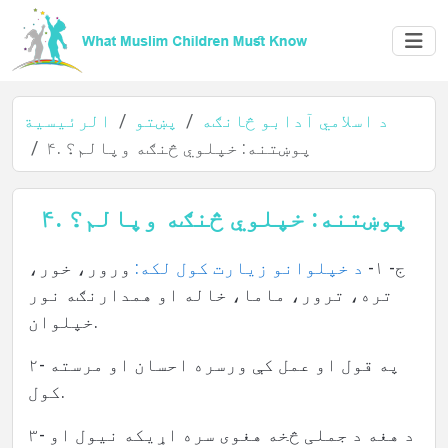
د اسلامي آدابو څانګه
پښتو
الرئيسية
۴. پوښتنه: خپلوي څنګه وپالم؟
الرئيسية
۴. پوښتنه: خپلوي څنګه وپالم؟
ج- ۱-
د خپلوانو زیارت کول لکه:
ورور، خور،
عن
تره، ترور، ماما، خاله او همدارنګه نور
المؤلف
خپلوان.
۲- په قول او عمل کې ورسره احسان او مرسته
کول.
اللغات
۳- د هغه د جملی څخه هغوی سره اړیکه نیول او