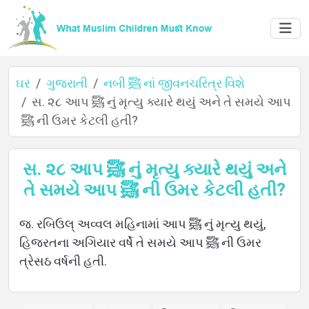
ઘર
ગુજરાતી
નબી ﷺ નાં જીવનચરિત્ર વિશે
સ. ૨૮ આપ ﷺ નું મૃત્યુ ક્યારે થયું અને તે સમયે આપ
ﷺ ની ઉમર કેટલી હતી?
ઘર
સ. ૨૮ આપ ﷺ નું મૃત્યુ ક્યારે થયું અને
તે સમયે આપ ﷺ ની ઉમર કેટલી હતી?
વિશે
જ. રબિઉલ્ અવ્વલ મહિનામાં આપ ﷺ નું મૃત્યુ થયું,
હિજરતના અગિયાર વર્ષે તે સમયે આપ ﷺ ની ઉમર
ભાષાઓ
ત્રેસઠ વર્ષની હતી.