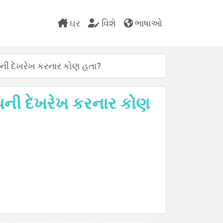
ઘર
વિશે
ભાષાઓ
ી દેખરેખ કરનાર કોણ હતા?
ની દેખરેખ કરનાર કોણ