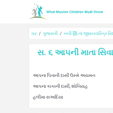
ઘર
ગુજરાતી
નબી ﷺ નાં જીવનચરિત્ર વિ
ઘર
સ. ૬ આપની માતા સિવ
વિશે
આપના પિતાની દાસી ઉમ્મે અયમન
આપના કાકાની દાસી, શોબિયહ
ભાષાઓ
હલીમા સઅદિયા