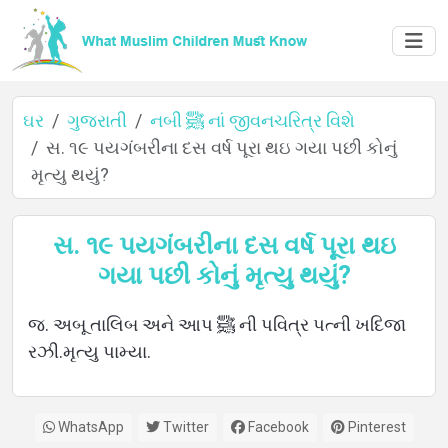
ઘર
ગુજરાતી
નબી ﷺ નાં જીવનચરિત્ર વિશે
સ. ૧૯ પયગંબરીના દસ વર્ષ પૂરા થઇ ગયા પછી કોનું
મૃત્યુ થયું?
ઘર
સ. ૧૯ પયગંબરીના દસ વર્ષ પૂરા થઇ
ગયા પછી કોનું મૃત્યુ થયું?
વિશે
જ. અબૂ તાલિબ અને આપ ﷺ ની પવિત્ર પત્ની ખદિજા
રઝી.મૃત્યુ પામ્યા.
ભાષાઓ
WhatsApp
Twitter
Facebook
Pinterest