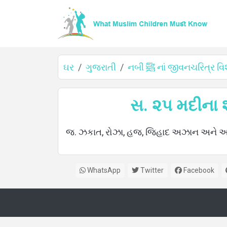
ઘર
ગુજરાતી
નબી ﷺ નાં જીવનચરિત્ર વિ
ઘર
સ. ૨૫ મદીના શ
જ. ઝકાત, રોઝા, હજ, જિહાદ અઝાન અને અન
વિશે
WhatsApp
Twitter
Facebook
ભાષાઓ