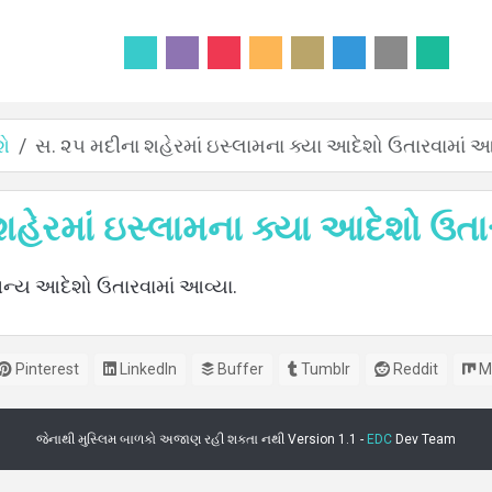
શે
સ. ૨૫ મદીના શહેરમાં ઇસ્લામના ક્યા આદેશો ઉતારવામાં આ
હેરમાં ઇસ્લામના ક્યા આદેશો ઉતા
્ય આદેશો ઉતારવામાં આવ્યા.
Pinterest
LinkedIn
Buffer
Tumblr
Reddit
M
જેનાથી મુસ્લિમ બાળકો અજાણ રહી શકતા નથી Version 1.1 -
EDC
Dev Team