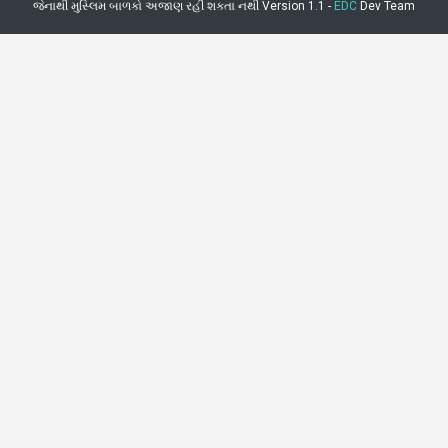
જેનાથી મુસ્લિમ બાળકો અજાણ રહી શકતા નથી Version 1.1 -
EDC
Dev Team