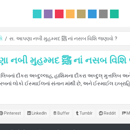
સ. આપણા નબી મુહમ્મદ ﷺ નાં નસબ વિશિ જણાવો ?
શે
સ. આપણા નબી મુહમ્મદ ﷺ નાં 
ત્તલિબનાં દીકરા અબ્દુલ્લાહ, હાશિમના દીકરા અબ્દુલ્ મુત્તલિબ અ
બનાં લોકો ઈસ્માઈલનાં સંતાન માંથી છે, અને ઈસ્માઈલ ઇબ્રાહ
Pinterest
LinkedIn
Buffer
Tumblr
Reddit
M