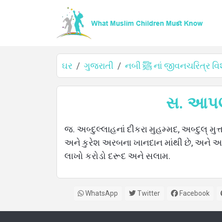
ઘર
ગુજરાતી
નબી ﷺ નાં જીવનચરિત્ર વિ
ઘર
જ. અબ્દુલ્લાહનાં દીકરા મુહમ્મદ, અબ્દુલ્ મુ
અને કુરેશ અરબના ખાનદાન માંથી છે, અને અર
વિશે
લાખો કરોડો દરૂદ અને સલામ.
ભાષાઓ
WhatsApp
Twitter
Facebook