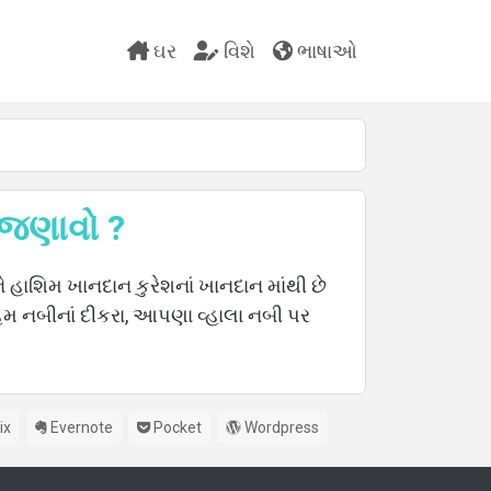
ઘર
વિશે
ભાષાઓ
નસબ વિશિ જણાવો ?
ને હાશિમ ખાનદાન કુરેશનાં ખાનદાન માંથી છે
િમ નબીનાં દીકરા, આપણા વ્હાલા નબી પર
ix
Evernote
Pocket
Wordpress