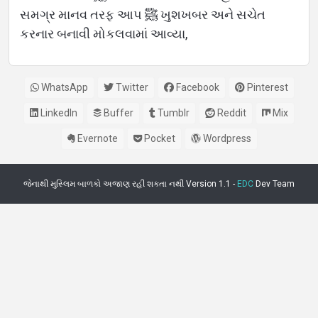
સમગ્ર માનવ તરફ આપ ﷺ ખુશખબર અને સચેત
કરનાર બનાવી મોકલવામાં આવ્યા,
WhatsApp
Twitter
Facebook
Pinterest
LinkedIn
Buffer
Tumblr
Reddit
Mix
Evernote
Pocket
Wordpress
જેનાથી મુસ્લિમ બાળકો અજાણ રહી શકતા નથી Version 1.1 -
EDC
Dev Team