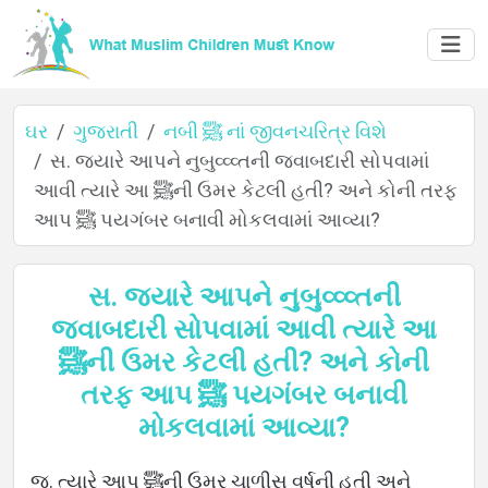
ઘર
ગુજરાતી
નબી ﷺ નાં જીવનચરિત્ર વિશે
સ. જ્યારે આપને નુબુવ્વ્વ્તની જવાબદારી સોપવામાં
આવી ત્યારે આ ﷺની ઉમર કેટલી હતી? અને કોની તરફ
ઘર
આપ ﷺ પયગંબર બનાવી મોકલવામાં આવ્યા?
સ. જ્યારે આપને નુબુવ્વ્વ્તની
વિશે
જવાબદારી સોપવામાં આવી ત્યારે આ
ﷺની ઉમર કેટલી હતી? અને કોની
તરફ આપ ﷺ પયગંબર બનાવી
ભાષાઓ
મોકલવામાં આવ્યા?
જ. ત્યારે આપ ﷺની ઉમર ચાળીસ વર્ષની હતી અને