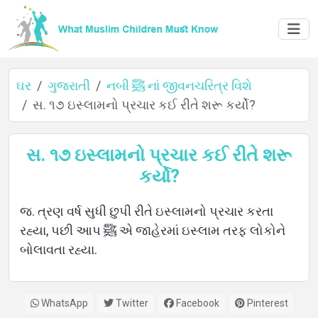
ઘર
ગુજરાતી
નબી ﷺ નાં જીવનચરિત્ર વિશે
સ. ૧૭ ઇસ્લામનો પ્રચાર કઈ રીતે શરૂ કર્યો?
ઘર
સ. ૧૭ ઇસ્લામનો પ્રચાર કઈ રીતે શરૂ
કર્યો?
વિશે
જ. ત્રણ વર્ષ સુધી છુપી રીતે ઇસ્લામનો પ્રચાર કરતા
રહ્યા, પછી આપ ﷺ એ જાહેરમાં ઇસ્લામ તરફ લોકોને
બોલાવતા રહ્યા.
ભાષાઓ
WhatsApp
Twitter
Facebook
Pinterest