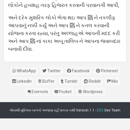
લોકોને હબશહ તરફ હિજરત કરવાની પરવાનગી આપી,
અને દરેક મુશરિક લોકો ભેગા થઇ આપ ﷺ ને તકલીફ
આપવાનું નક્કી કર્યું અને આપ ﷺ ને કતલ કરવાની
યોજના કરતા રહ્યા, પરંતુ અલ્લાહએ આપની મદદ કરી
અને આપ ﷺ નાં કાકા અબૂ તાલિબ ને આપના જવાબદાર
બનાવી દીધા.
WhatsApp
Twitter
Facebook
Pinterest
LinkedIn
Buffer
Tumblr
Reddit
Mix
Evernote
Pocket
Wordpress
જેનાથી મુસ્લિમ બાળકો અજાણ રહી શકતા નથી Version 1.1 -
EDC
Dev Team