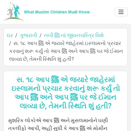
ઘર
ગુજરાતી
નબી ﷺ નાં જીવનચરિત્ર વિશે
સ. ૧૮ આપ ﷺ એ જ્યારે જાહેરમાં ઇસ્લામનો પ્રચાર
કરવાનું શરૂ કર્યું તો આપ ﷺ અને આપ ﷺ પર જે ઈમાન
ઘર
લાવ્યા છે, તેમની સ્થિતિ શું હતી?
સ. ૧૮ આપ ﷺ એ જ્યારે જાહેરમાં
વિશે
ઇસ્લામનો પ્રચાર કરવાનું શરૂ કર્યું તો
આપ ﷺ અને આપ ﷺ પર જે ઈમાન
લાવ્યા છે, તેમની સ્થિતિ શું હતી?
ભાષાઓ
મુશરિક લોકોએ આપ ﷺ અને મુસલમાનોને ઘણી
તકલીફો આપી, અહી સુધી કે આપ ﷺ એ મોમીન