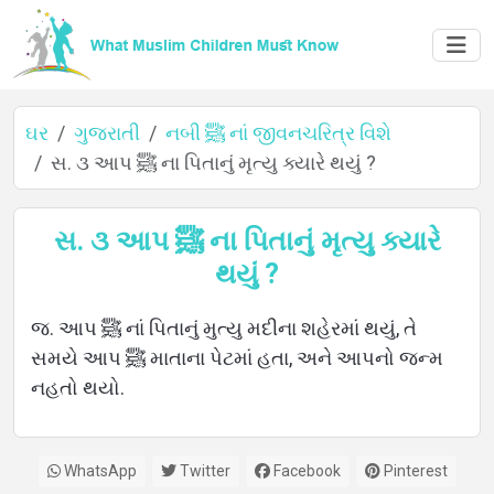
ઘર
ગુજરાતી
નબી ﷺ નાં જીવનચરિત્ર વિશે
સ. ૩ આપ ﷺ ના પિતાનું મૃત્યુ ક્યારે થયું ?
ઘર
સ. ૩ આપ ﷺ ના પિતાનું મૃત્યુ ક્યારે
થયું ?
વિશે
જ. આપ ﷺ નાં પિતાનું મુત્યુ મદીના શહેરમાં થયું, તે
સમયે આપ ﷺ માતાના પેટમાં હતા, અને આપનો જન્મ
નહતો થયો.
ભાષાઓ
WhatsApp
Twitter
Facebook
Pinterest