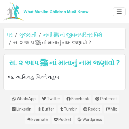
ઘર
ગુજરાતી
નબી ﷺ નાં જીવનચરિત્ર વિશે
સ. ૨ આપ ﷺ નાં માતાનું નામ જણાવો ?
ઘર
સ. ૨ આપ ﷺ નાં માતાનું નામ જણાવો ?
જ. આમિનહ બિન્તે વહબ
વિશે
WhatsApp
Twitter
Facebook
Pinterest
ભાષાઓ
LinkedIn
Buffer
Tumblr
Reddit
Mix
Evernote
Pocket
Wordpress