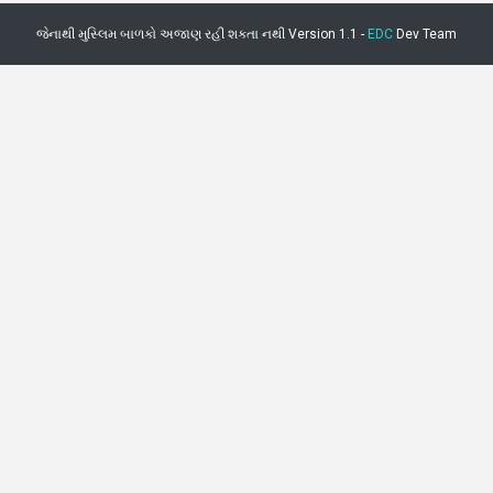
જેનાથી મુસ્લિમ બાળકો અજાણ રહી શકતા નથી Version 1.1 -
EDC
Dev Team