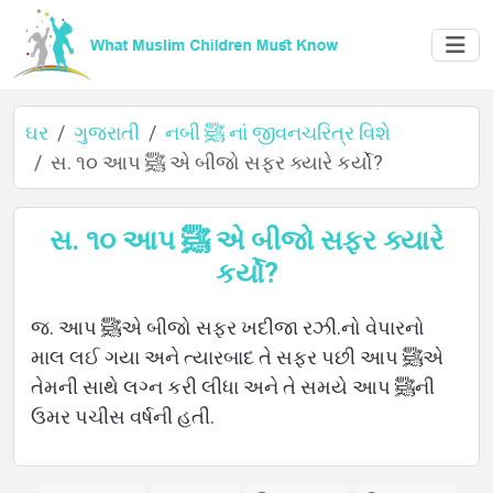
ઘર
ગુજરાતી
નબી ﷺ નાં જીવનચરિત્ર વિશે
સ. ૧૦ આપ ﷺ એ બીજો સફર ક્યારે કર્યો?
ઘર
સ. ૧૦ આપ ﷺ એ બીજો સફર ક્યારે
કર્યો?
વિશે
જ. આપ ﷺએ બીજો સફર ખદીજા રઝી.નો વેપારનો
માલ લઈ ગયા અને ત્યારબાદ તે સફર પછી આપ ﷺએ
તેમની સાથે લગ્ન કરી લીધા અને તે સમયે આપ ﷺની
ભાષાઓ
ઉમર પચીસ વર્ષની હતી.