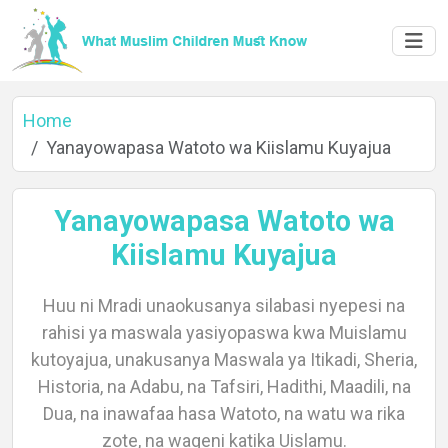
Home
Yanayowapasa Watoto wa Kiislamu Kuyajua
Yanayowapasa Watoto wa
Home
Kiislamu Kuyajua
Huu ni Mradi unaokusanya silabasi nyepesi na
About
rahisi ya maswala yasiyopaswa kwa Muislamu
kutoyajua, unakusanya Maswala ya Itikadi, Sheria,
Historia, na Adabu, na Tafsiri, Hadithi, Maadili, na
Dua, na inawafaa hasa Watoto, na watu wa rika
Languages
zote, na wageni katika Uislamu.