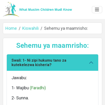
Home
Kiswahili
Sehemu ya maamrisho:
Sehemu ya maamrisho:
Swali: 1- Ni zipi hukumu tano za
kutekelezwa kisheria?
Home
Jawabu:
1- Wajibu
(Faradhi)
About
2- Sunna.