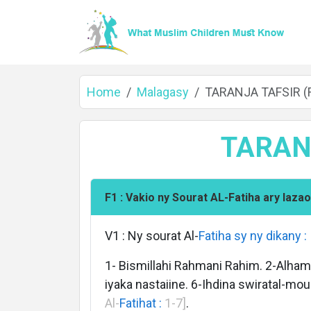
Home
Malagasy
TARANJA TAFSIR (F
TARANJ
F1 : Vakio ny Sourat AL-Fatiha ary laza
Home
V1 : Ny sourat Al-
Fatiha sy ny dikany :
1- Bismillahi Rahmani Rahim. 2-Alham
About
iyaka nastaiine. 6-Ihdina swiratal-mo
Al-
Fatihat :
1-7]
.