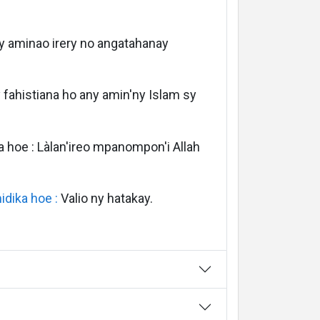
ny aminao irery no angatahanay
y fahistiana ho any amin'ny Islam sy
a hoe : Làlan'ireo mpanompon'i Allah
idika hoe :
Valio ny hatakay.