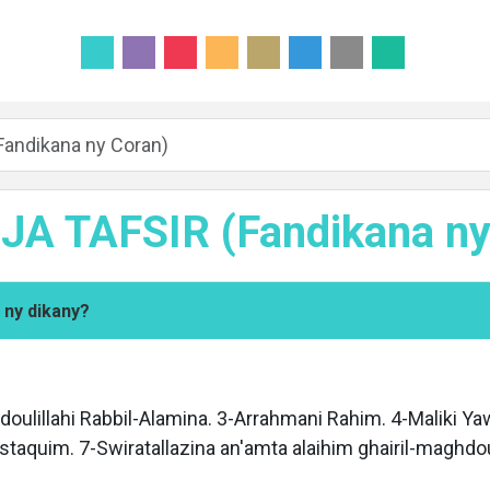
andikana ny Coran)
A TAFSIR (Fandikana ny
o ny dikany?
doulillahi Rabbil-Alamina. 3-Arrahmani Rahim. 4-Maliki 
ustaquim. 7-Swiratallazina an'amta alaihim ghairil-maghd