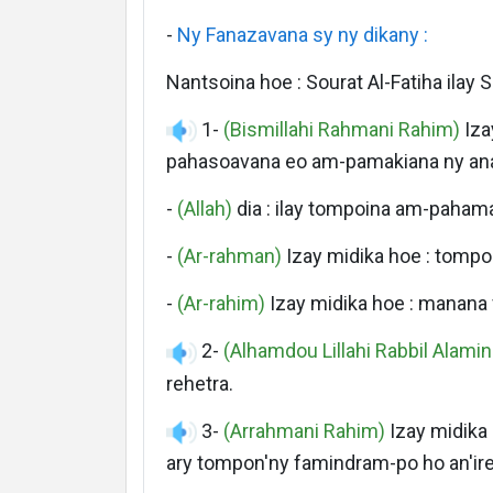
-
Ny Fanazavana sy ny dikany :
Languages
Nantsoina hoe : Sourat Al-Fatiha ilay 
1-
(Bismillahi Rahmani Rahim)
Iza
pahasoavana eo am-pamakiana ny ana
-
(Allah)
dia : ilay tompoina am-pahamar
-
(Ar-rahman)
Izay midika hoe : tompo
-
(Ar-rahim)
Izay midika hoe : manana
2-
(Alhamdou Lillahi Rabbil Alamin
rehetra.
3-
(Arrahmani Rahim)
Izay midika
ary tompon'ny famindram-po ho an'ir