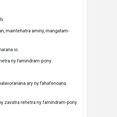
h.
ran, maintehatra aminy, mangatam-
narana io.
ehetra ny famindram-pony.
fahalavorariana ary ny fahafenoana
ny zavatra rehetra ny famindram-pony