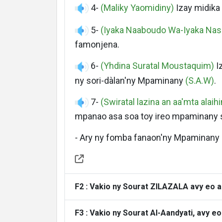
4-
(Maliky Yaomidiny)
Izay midika 
5-
(Iyaka Naaboudo Wa-Iyaka Nas
famonjena.
6-
(Yhdina Suratal Moustaquim)
Iz
ny sori-dàlan'ny Mpaminany
(S.A.W)
.
7-
(Swiratal lazina an aa'mta alai
mpanao asa soa toy ireo mpaminany sy i
- Ary ny fomba fanaon'ny Mpaminany
F2 : Vakio ny Sourat ZILAZALA avy eo 
F3 : Vakio ny Sourat Al-Aandyati, avy e