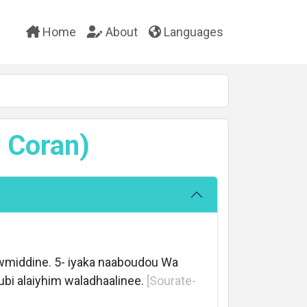
Home
About
Languages
 Coran)
Yawmiddine. 5- iyaka naaboudou Wa
oubi alaiyhim waladhaalinee.
[Sourate-