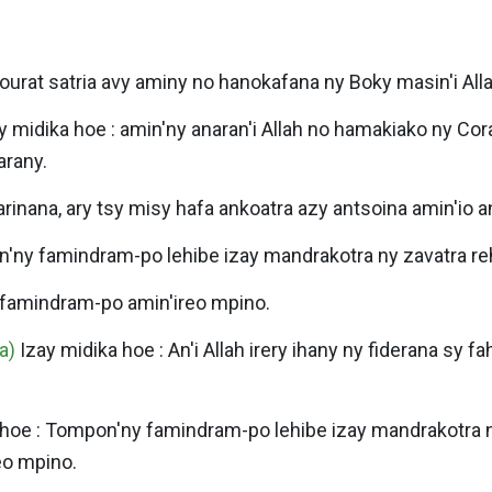
Sourat satria avy aminy no hanokafana ny Boky masin'i Alla
y midika hoe : amin'ny anaran'i Allah no hamakiako ny Co
rany.
inana, ary tsy misy hafa ankoatra azy antsoina amin'io a
n'ny famindram-po lehibe izay mandrakotra ny zavatra r
 famindram-po amin'ireo mpino.
a)
Izay midika hoe : An'i Allah irery ihany ny fiderana sy 
 hoe : Tompon'ny famindram-po lehibe izay mandrakotra 
eo mpino.