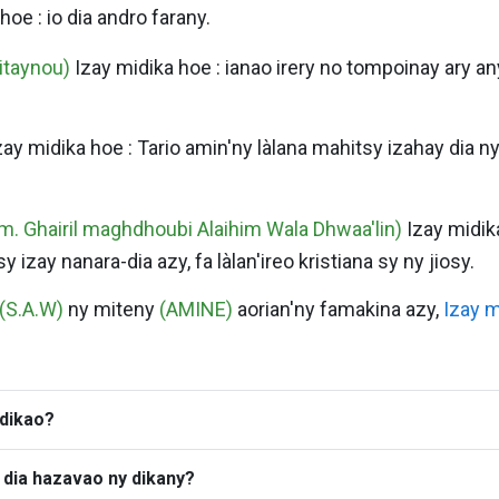
hoe : io dia andro farany.
itaynou)
Izay midika hoe : ianao irery no tompoinay ary a
ay midika hoe : Tario amin'ny làlana mahitsy izahay dia n
him. Ghairil maghdhoubi Alaihim Wala Dhwaa'lin)
Izay midik
zay nanara-dia azy, fa làlan'ireo kristiana sy ny jiosy.
(S.A.W)
ny miteny
(AMINE)
aorian'ny famakina azy,
Izay m
adikao?
o dia hazavao ny dikany?