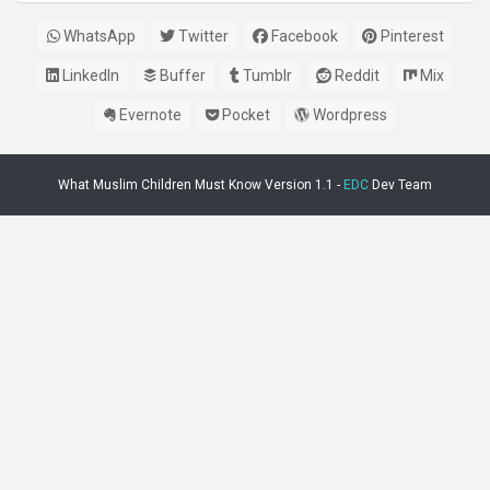
WhatsApp
Twitter
Facebook
Pinterest
LinkedIn
Buffer
Tumblr
Reddit
Mix
Evernote
Pocket
Wordpress
What Muslim Children Must Know Version 1.1 -
EDC
Dev Team