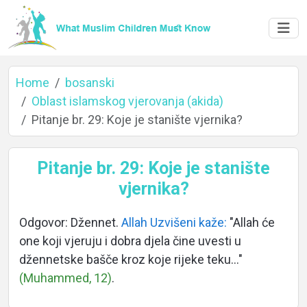
Home
bosanski
Oblast islamskog vjerovanja (akida)
Pitanje br. 29: Koje je stanište vjernika?
Home
Pitanje br. 29: Koje je stanište
vjernika?
About
Odgovor: Džennet.
Allah Uzvišeni kaže:
"Allah će
one koji vjeruju i dobra djela čine uvesti u
Languages
džennetske bašče kroz koje rijeke teku..."
(Muhammed, 12)
.