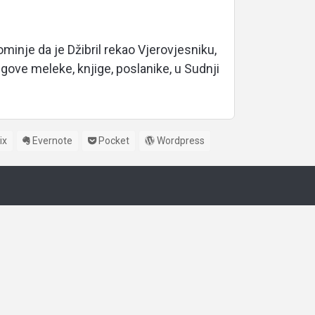
inje da je Džibril rekao Vjerovjesniku,
egove meleke, knjige, poslanike, u Sudnji
ix
Evernote
Pocket
Wordpress