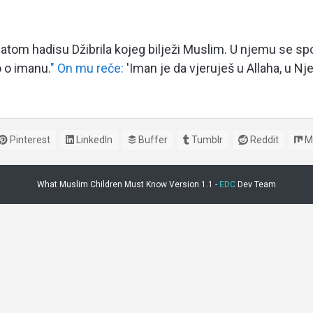
om hadisu Džibrila kojeg bilježi Muslim. U njemu se spom
 o imanu.
" On mu reče:
'Iman je da vjeruješ u Allaha, u Nj
Pinterest
LinkedIn
Buffer
Tumblr
Reddit
M
What Muslim Children Must Know Version 1.1 -
EDC
Dev Team