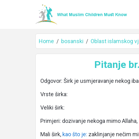
Home
bosanski
Oblast islamskog vj
Home
Pitanje br
Odgovor: Širk je usmjeravanje nekog i
About
Vrste širka:
Veliki širk:
Languages
Primjeri: dozivanje nekoga mimo Allaha
Mali širk,
kao što je:
zaklinjanje nečim mim