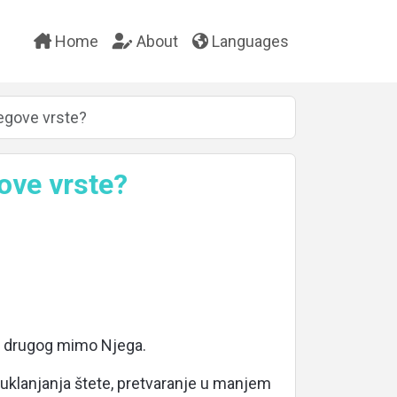
Home
About
Languages
njegove vrste?
gove vrste?
g drugog mimo Njega.
i uklanjanja štete, pretvaranje u manjem