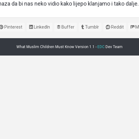
za da bi nas neko vidio kako lijepo klanjamo i tako dalje.
Pinterest
LinkedIn
Buffer
Tumblr
Reddit
M
What Muslim Children Must Know Version 1.1 -
EDC
Dev Team