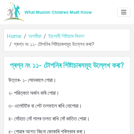
Home
অসমীয়া
ইছলামী শিষ্টাচাৰ বিভাগ
প্ৰশ্ন নং ১১- টোপনিৰ শিষ্টাচাৰসমূহ উল্লেখ কৰা?
Home
প্ৰশ্ন নং ১১- টোপনিৰ শিষ্টাচাৰসমূহ উল্লেখ কৰা?
উত্তৰ- ১- সোনকালে শোৱা।
About
২- পৱিত্ৰতা অৰ্জন কৰি শোৱা।
৩- ওলোটাকৈ বা পেট তলফালে ৰাখি নোশোৱা।
Languages
৪- সোঁহাত সোঁ গালৰ তলত ৰাখি সোঁ কাতিত শোৱা।
৫- শোৱাৰ আগত বিছনা জোকাৰি পৰিস্কাৰ কৰা।