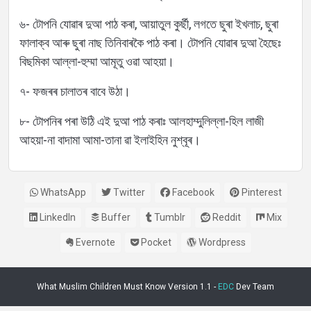
৬- টোপনি যোৱাৰ দুআ পাঠ কৰা, আয়াতুল কুৰ্ছী, লগতে ছুৰা ইখলাচ, ছুৰা
ফালাক্ব আৰু ছুৰা নাছ তিনিবাৰকৈ পাঠ কৰা। টোপনি যোৱাৰ দুআ হৈছেঃ
বিছমিকা আল্লা-হুম্মা আমূতু ওৱা আহয়া।
৭- ফজৰৰ চালাতৰ বাবে উঠা।
৮- টোপনিৰ পৰা উঠি এই দুআ পাঠ কৰাঃ আলহাম্দুলিল্লা-হিল লাজী
আহয়া-না বাদামা আমা-তানা ৱা ইলাইহিন নুশ্বূৰ।
WhatsApp
Twitter
Facebook
Pinterest
LinkedIn
Buffer
Tumblr
Reddit
Mix
Evernote
Pocket
Wordpress
What Muslim Children Must Know Version 1.1 -
EDC
Dev Team