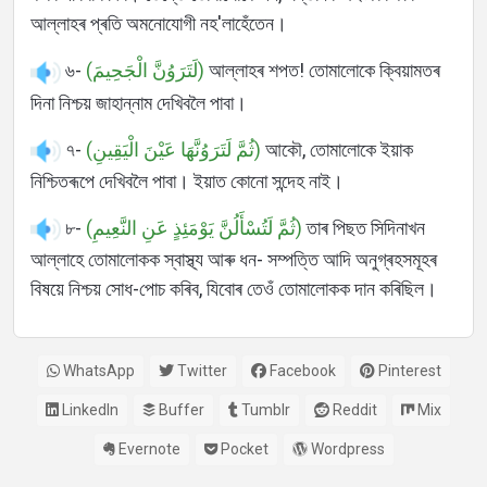
আল্লাহৰ প্ৰতি অমনোযোগী নহ'লাহেঁতেন।
৬-
(لَتَرَوُنَّ الْجَحِيمَ)
আল্লাহৰ শপত! তোমালোকে ক্বিয়ামতৰ
দিনা নিশ্চয় জাহান্নাম দেখিবলৈ পাবা।
৭-
(ثُمَّ لَتَرَوُنَّهَا عَيْنَ الْيَقِينِ)
আকৌ, তোমালোকে ইয়াক
নিশ্চিতৰূপে দেখিবলৈ পাবা। ইয়াত কোনো সন্দেহ নাই।
৮-
(ثُمَّ لَتُسْأَلُنَّ يَوْمَئِذٍ عَنِ النَّعِيمِ)
তাৰ পিছত সিদিনাখন
আল্লাহে তোমালোকক স্বাস্থ্য আৰু ধন- সম্পত্তি আদি অনুগ্ৰহসমূহৰ
বিষয়ে নিশ্চয় সোধ-পোচ কৰিব, যিবোৰ তেওঁ তোমালোকক দান কৰিছিল।
WhatsApp
Twitter
Facebook
Pinterest
LinkedIn
Buffer
Tumblr
Reddit
Mix
Evernote
Pocket
Wordpress