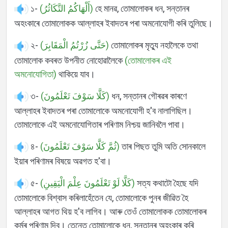
১-
(أَلْهَاكُمُ التَّكَاثُرُ)
হে মানৱ, তোমালোকৰ ধন, সন্তানৰ
অহংকাৰে তোমালোকক আল্লাহৰ ইবাদতৰ পৰা অমনোযোগী কৰি তুলিছে।
২-
(حَتَّى زُرْتُمُ الْمَقَابِرَ)
তোমালোকৰ মৃত্যু নহালৈকে তথা
তোমালোক কবৰত উপনীত নোহোৱালৈকে
(তোমালোকৰ এই
অমনোযোগিতা)
থাকিয়ে যাব।
৩-
(كَلَّا سَوْفَ تَعْلَمُونَ)
ধন, সন্তানৰ গৌৰৱৰ কাৰণে
আল্লাহৰ ইবাদতৰ পৰা তোমালোকে অমনোযোগী হ'ব নালাগিছিল।
তোমালোকে এই অমনোযোগিতাৰ পৰিণাম নিশ্চয় জানিবলৈ পাবা।
৪-
(ثُمَّ كَلَّا سَوْفَ تَعْلَمُونَ)
তাৰ পিছত তুমি অতি সোনকালে
ইয়াৰ পৰিণামৰ বিষয়ে অৱগত হ'বা।
৫-
(كَلَّا لَوْ تَعْلَمُونَ عِلْمَ الْيَقِينِ)
সত্য কথাটো হৈছে যদি
তোমালোকে বিশ্বাস কৰিলাহেঁতেন যে, তোমালোকে পুনৰ জীৱিত হৈ
আল্লাহৰ আগত থিয় হ'ব লাগিব। আৰু তেওঁ তোমালোকক তোমালোকৰ
কৰ্মৰ পৰিণাম দিব। তেন্তে তোমালোকে ধন, সন্তানৰ অহংকাৰ কৰি