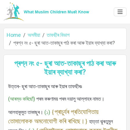
Home
অসমীয়া
তাফছীৰ বিভাগ
প্ৰশ্ন নং ৫- ছুৰা আত-তাকাছুৰ পাঠ কৰা আৰু ইয়াৰ ব্যাখ্যা কৰা?
প্ৰশ্ন নং ৫- ছুৰা আত-তাকাছুৰ পাঠ কৰা আৰু
ইয়াৰ ব্যাখ্যা কৰা?
Home
উত্তৰ- ছুৰা আত-তাকাছুৰ আৰু ইয়াৰ তাফছীৰঃ
(আৰম্ভ কৰিছোঁ)
পৰম কৰুণাময় পৰম দয়ালু আল্লাহৰ নামত।
About
{প্ৰাচুৰ্যৰ প্ৰতিযোগিতায়
আলহাকুমুত তাকাছুৰ।
(১)
তোমালোকক অমনোযোগী কৰি ৰাখিছে।}
হাত্তা ঝুৰতুমুল