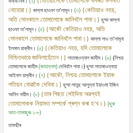
{যেতিয়ালৈকে তোমালোকে কবৰত উপনীত
মাক্বা-বিৰ।
(২)
Languages
নোহোৱা।}
{কেতিয়াও নহয়,
কাল্লা ছাওফা তা'লামূন।
(৩)
অতি সোনকালে তোমালোকে জানিবলৈ পাবা।}
ছুম্মা কাল্লা
{আকৌ কেতিয়াও নহয়, অতি
ছাওফা তা'লামূন।
(৪)
সোনকালে তোমালোকে জানিবলৈ পাবা।}
কাল্লা লাও তা'লামূনা
{কেতিয়াও নহয়, যদি তোমালোকে
ইলমাল য়াক্বীন।
(৫)
নিশ্চিতভাৱে জানিলাহেঁতেন।}
লাতাৰাওন্নাল জাহীম।
(৬)
{নিশ্চয়
তোমালোকে জাহীম
(জাহান্নাম)
দেখিবলৈ পাবা।} ছুম্মা লাতাৰাওন্নাহা
{আকৌ, নিশ্চয় তোমালোকে ইয়াক
আইনাল য়াক্বীন।
(৭)
পতিয়ন যোৱাকৈ দেখিবা।}
ছুম্মা লাতুছ আলুন্না ইয়াওমা ইজিন
{তাৰ পিছত সেইদিনা অৱশ্যই
আনিন নায়ীম।
(৮)
তোমালোকক নিয়ামত সম্পৰ্কে প্ৰশ্ন কৰা হ’ব।}
(ছুৰা
আত-তাকাছুৰঃ ১-৮)
তাফছীৰ