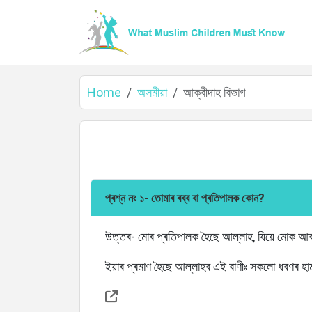
Home
অসমীয়া
আক্বীদাহ বিভাগ
প্ৰশ্ন নং ১- তোমাৰ ৰব্ব বা প্ৰতিপালক কোন?
উত্তৰ- মোৰ প্ৰতিপালক হৈছে আল্লাহ, যিয়ে মোক আ
Home
ইয়াৰ প্ৰমাণ হৈছে আল্লাহৰ এই বাণীঃ সকলো ধৰণৰ হ