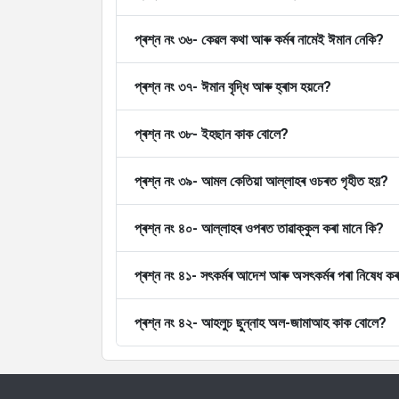
প্ৰশ্ন নং ৩৬- কেৱল কথা আৰু কৰ্মৰ নামেই ঈমান নেকি?
প্ৰশ্ন নং ৩৭- ঈমান বৃদ্ধি আৰু হ্ৰাস হয়নে?
প্ৰশ্ন নং ৩৮- ইহছান কাক বোলে?
প্ৰশ্ন নং ৩৯- আমল কেতিয়া আল্লাহৰ ওচৰত গৃহীত হয়?
প্ৰশ্ন নং ৪০- আল্লাহৰ ওপৰত তাৱাক্কুল কৰা মানে কি?
প্ৰশ্ন নং ৪১- সৎকৰ্মৰ আদেশ আৰু অসৎকৰ্মৰ পৰা নিষেধ কৰা
প্ৰশ্ন নং ৪২- আহলুচ ছুন্নাহ অল-জামাআহ কাক বোলে?