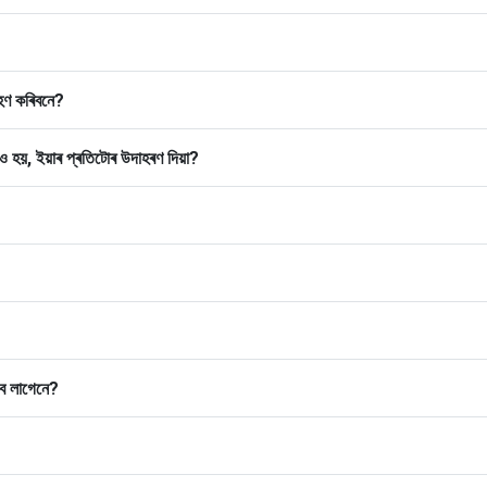
ৰহণ কৰিবনে?
ৰাও হয়, ইয়াৰ প্ৰতিটোৰ উদাহৰণ দিয়া?
াব লাগেনে?