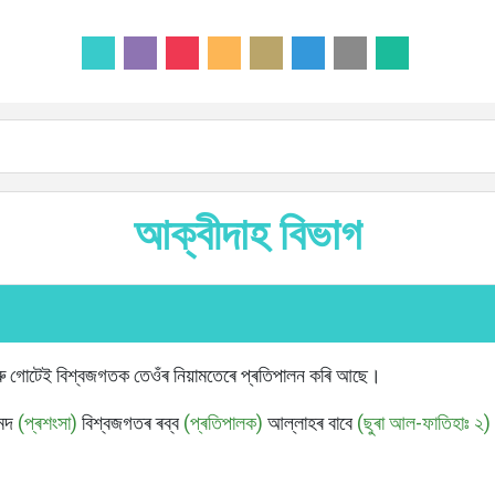
আক্বীদাহ বিভাগ
ৰু গোটেই বিশ্বজগতক তেওঁৰ নিয়ামতেৰে প্ৰতিপালন কৰি আছে।
ামদ
(প্ৰশংসা)
বিশ্বজগতৰ ৰব্ব
(প্ৰতিপালক)
আল্লাহৰ বাবে
(ছুৰা আল-ফাতিহাঃ ২)