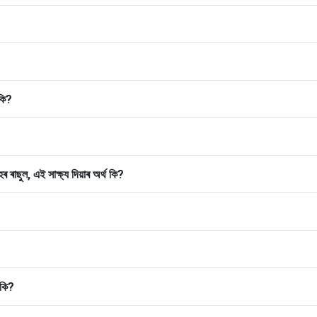
 কি?
ৰ ৰাছুল, এই সাক্ষ্য দিয়াৰ অৰ্থ কি?
 কি?