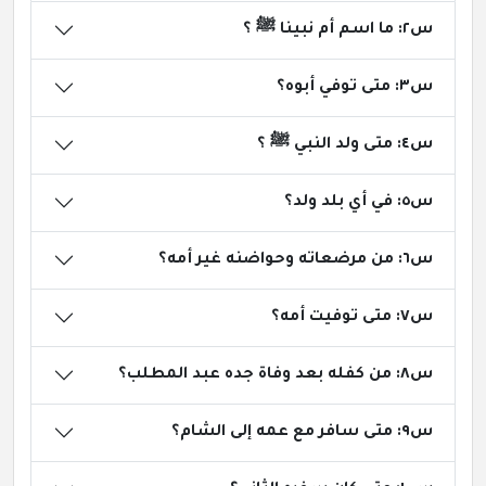
س٢: ما اسم أم نبينا ﷺ ؟
س٣: متى توفي أبوه؟
س٤: متى ولد النبي ﷺ ؟
س٥: في أي بلد ولد؟
س٦: من مرضعاته وحواضنه غير أمه؟
س٧: متى توفيت أمه؟
س٨: من كفله بعد وفاة جده عبد المطلب؟
س٩: متى سافر مع عمه إلى الشام؟