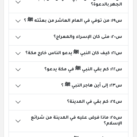
الجهر بالدعوة؟
س١٩: من توفي في العام العاشر من بعثته ﷺ ؟
س٢٠: متى كان الإسراء والمعراج؟
س٢١: كيف كان النبي ﷺ يدعو الناس خارج مكة؟
س٢٢: كم بقي النبي ﷺ في مكة يدعو؟
س٢٣: إلى أين هاجر النبي ﷺ ؟
س٢٤: كم بقي في المدينة؟
س٢٥: ماذا فرض عليه في المدينة من شرائع
الإسلام؟