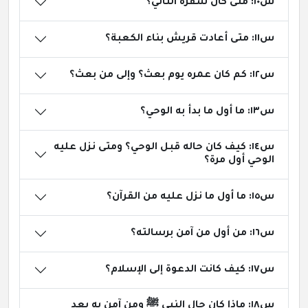
س١٠: متى كان سفره الثاني؟
س١١: متى أعادت قريش بناء الكعبة؟
س١٢: كم كان عمره يوم بعث؟ وإلى من بعث؟
س١٣: ما أول ما بدأ به الوحي؟
س١٤: كيف كان حاله قبل الوحي؟ ومتى نزل عليه
الوحي أول مرة؟
س١٥: ما أول ما نزل عليه من القرآن؟
س١٦: من أول من آمن برسالته؟
س١٧: كيف كانت الدعوة إلى الإسلام؟
س١٨: ماذا كان حال النبي ﷺ ومن آمن به بعد