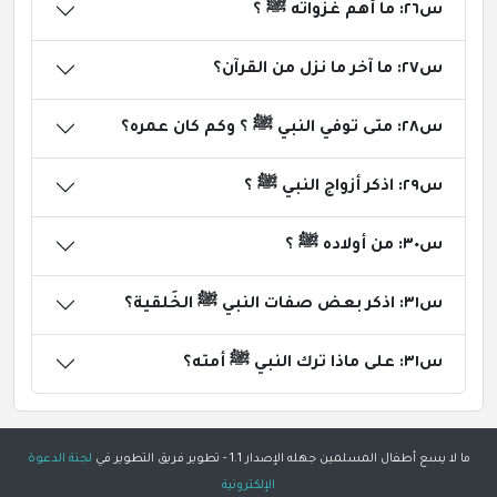
س٢٦: ما أهم غزواته ﷺ ؟
س٢٧: ما آخر ما نزل من القرآن؟
س٢٨: متى توفي النبي ﷺ ؟ وكم كان عمره؟
س٢٩: اذكر أزواج النبي ﷺ ؟
س٣٠: من أولاده ﷺ ؟
س٣١: اذكر بعض صفات النبي ﷺ الخَلقية؟
س٣١: على ماذا ترك النبي ﷺ أمته؟
ما لا يسع أطفال المسلمين جهله الإصدار 1.1 - تطوير فريق التطوير في
لجنة الدعوة
الإلكترونية