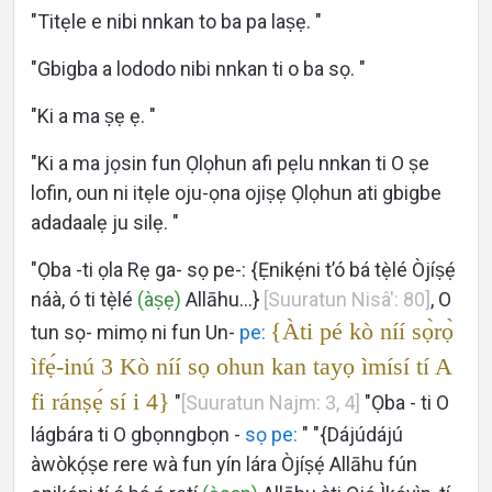
"Titẹle e nibi nnkan to ba pa laṣẹ. "
"Gbigba a lododo nibi nnkan ti o ba sọ. "
"Ki a ma ṣẹ ẹ. "
"Ki a ma jọsin fun Ọlọhun afi pẹlu nnkan ti O ṣe
lofin, oun ni itẹle oju-ọna ojiṣẹ Ọlọhun ati gbigbe
adadaalẹ ju silẹ. "
"Ọba -ti ọla Rẹ ga- sọ pe-: {Ẹnikẹ́ni t’ó bá tẹ̀lé Òjíṣẹ́
náà, ó ti tẹ̀lé
(àṣẹ)
Allāhu...}
[Suuratun Nisâ': 80]
, O
{Àti pé kò níí sọ̀rọ̀
tun sọ- mimọ ni fun Un-
pe:
ìfẹ́-inú 3 Kò níí sọ ohun kan tayọ ìmísí tí A
fi ránṣẹ́ sí i 4}
"
[Suuratun Najm: 3, 4]
"Ọba - ti O
lágbára ti O gbọnngbọn -
sọ pe:
" "{Dájúdájú
àwòkọ́ṣe rere wà fun yín lára Òjíṣẹ́ Allāhu fún