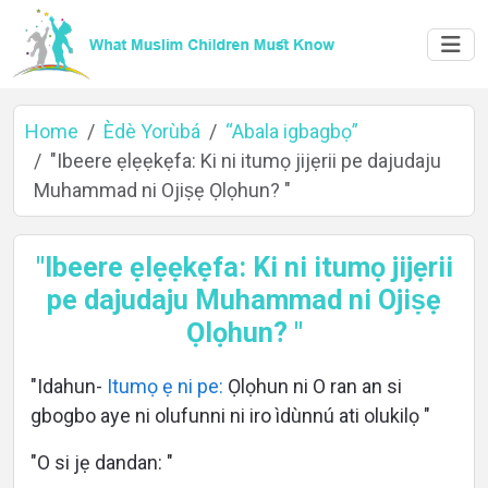
Home
Èdè Yorùbá
“Abala igbagbọ”
"Ibeere ẹlẹẹkẹfa: Ki ni itumọ jijẹrii pe dajudaju
Muhammad ni Ojiṣẹ Ọlọhun? "
Home
"Ibeere ẹlẹẹkẹfa: Ki ni itumọ jijẹrii
pe dajudaju Muhammad ni Ojiṣẹ
Ọlọhun? "
About
"Idahun-
Itumọ ẹ ni pe:
Ọlọhun ni O ran an si
gbogbo aye ni olufunni ni iro ìdùnnú ati olukilọ "
Languages
"O si jẹ dandan: "