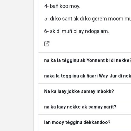
4- bañ koo moy.
Languages
5- di ko sant ak di ko gërëm moom mu
6- ak di muñ ci ay ndogalam.
na ka la tégginu ak Yonnent bi di nekke
naka la teggiinu ak ñaari Way-Jur di ne
Na ka laay jokke samay mbokk?
na ka laay nekke ak samay xarit?
lan mooy tégginu dëkkandoo?