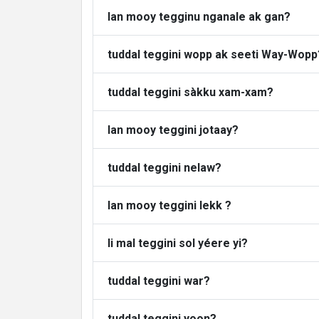
lan mooy tegginu nganale ak gan?
tuddal teggini wopp ak seeti Way-Wopp
tuddal teggini sàkku xam-xam?
lan mooy teggini jotaay?
tuddal teggini nelaw?
lan mooy teggini lekk ?
li mal teggini sol yéere yi?
tuddal teggini war?
tuddal teggini yoon?