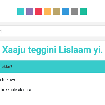
i.
Xaaju teggini Lislaam yi.
 nekke?
i te kawe.
bokkaale ak dara.