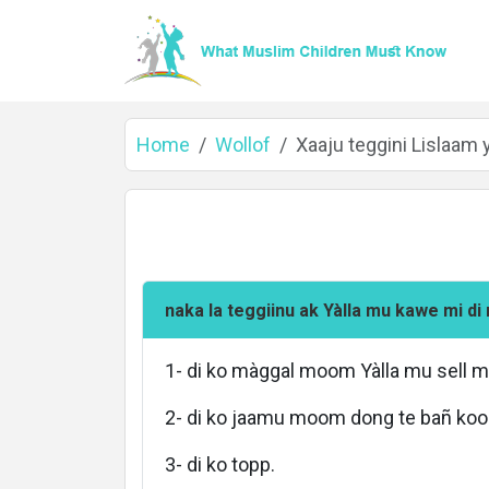
Home
Wollof
Xaaju teggini Lislaam y
naka la teggiinu ak Yàlla mu kawe mi di
Home
1- di ko màggal moom Yàlla mu sell m
2- di ko jaamu moom dong te bañ koo 
About
3- di ko topp.