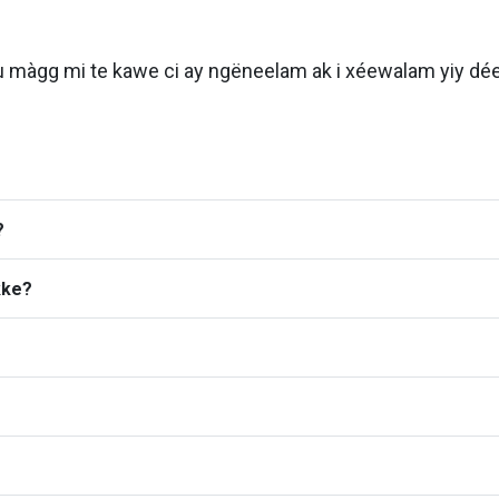
 màgg mi te kawe ci ay ngëneelam ak i xéewalam yiy dée 
?
kke?