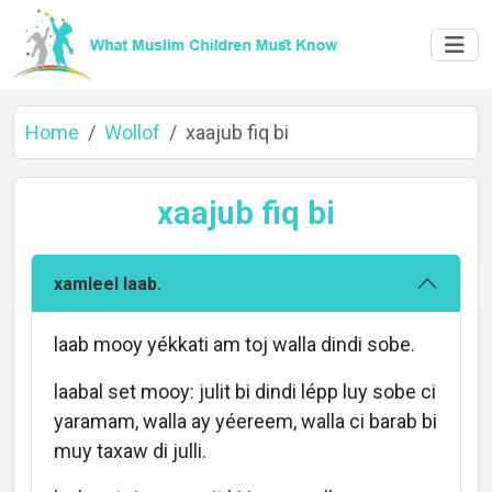
Home
Wollof
xaajub fiq bi
xaajub fiq bi
xamleel laab.
laab mooy yékkati am toj walla dindi sobe.
laabal set mooy: julit bi dindi lépp luy sobe ci
yaramam, walla ay yéereem, walla ci barab bi
muy taxaw di julli.
Home