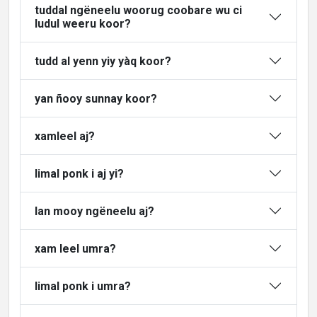
tuddal ngëneelu woorug coobare wu ci
ludul weeru koor?
tudd al yenn yiy yàq koor?
yan ñooy sunnay koor?
xamleel aj?
limal ponk i aj yi?
lan mooy ngëneelu aj?
xam leel umra?
limal ponk i umra?