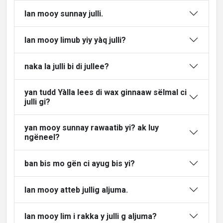
lan mooy sunnay julli.
lan mooy limub yiy yàq julli?
naka la julli bi di jullee?
yan tudd Yàlla lees di wax ginnaaw sëlmal ci
julli gi?
yan mooy sunnay rawaatib yi? ak luy
ngëneel?
ban bis mo gën ci ayug bis yi?
lan mooy atteb jullig aljuma.
lan mooy lim i rakka y julli g aljuma?