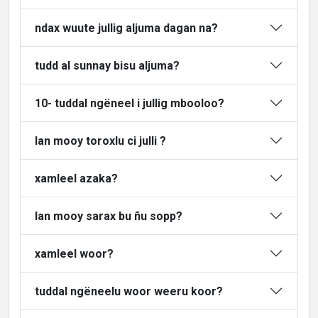
ndax wuute jullig aljuma dagan na?
tudd al sunnay bisu aljuma?
10- tuddal ngëneel i jullig mbooloo?
lan mooy toroxlu ci julli ?
xamleel azaka?
lan mooy sarax bu ñu sopp?
xamleel woor?
tuddal ngëneelu woor weeru koor?