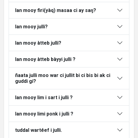
lan mooy firi(yàq) masaa ci ay saŋ?
lan mooy julli?
lan mooy àtteb julli?
lan mooy àtteb bàyyi julli ?
ñaata julli moo war ci jullit bi ci bis bi ak ci
guddi gi?
lan mooy lim i sart i julli ?
lan mooy limi ponk i julli ?
tuddal wartéef i julli.