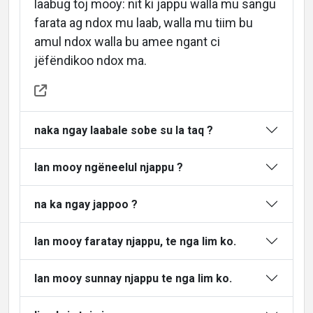
laabug toj mooy: nit ki jappu walla mu sangu
farata ag ndox mu laab, walla mu tiim bu
amul ndox walla bu amee ngant ci
About
jëfëndikoo ndox ma.
Languages
naka ngay laabale sobe su la taq ?
lan mooy ngëneelul njappu ?
na ka ngay jappoo ?
lan mooy faratay njappu, te nga lim ko.
lan mooy sunnay njappu te nga lim ko.