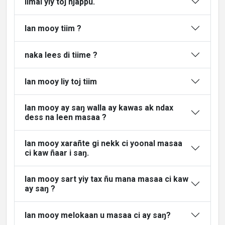
limal yiy toj njappu.
lan mooy tiim ?
naka lees di tiime ?
lan mooy liy toj tiim
lan mooy ay saŋ walla ay kawas ak ndax
dess na leen masaa ?
lan mooy xarañte gi nekk ci yoonal masaa
ci kaw ñaar i saŋ.
lan mooy sart yiy tax ñu mana masaa ci kaw
ay saŋ ?
lan mooy melokaan u masaa ci ay saŋ?