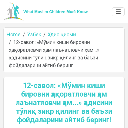
Home
Ўзбек
Ҳадис қисми
12-савол: «Мўмин киши бировни
ҳақоратловчи ҳам лаънатловчи ҳам...»
Home
ҳадисини тўлиқ зикр қилинг ва баъзи
фойдаларини айтиб беринг!
About
12-савол: «Мўмин киши
бировни ҳақоратловчи ҳам
лаънатловчи ҳам...» ҳадисини
Languages
тўлиқ зикр қилинг ва баъзи
фойдаларини айтиб беринг!