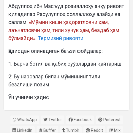
Абдуллоҳ ибн Масъуд розияллоҳу анҳу ривоят
қиладилар Расулуллоҳ соллаллоҳу алайҳи ва
саллам:
«Мўмин киши ҳақоратловчи ҳам,
лаънатловчи ҳам, тили хунук ҳам, беадаб ҳам
бўлмайди»
.
Термизий ривояти
Ҳадисдан олинадиган баъзи фойдалар:
1: Барча ботил ва қабиҳ суўзлардан қайтариш.
2: Бу нарсалар билан мўминнинг тили
безалиши лозим
Ўн учинчи ҳадис
WhatsApp
Twitter
Facebook
Pinterest
LinkedIn
Buffer
Tumblr
Reddit
Mix