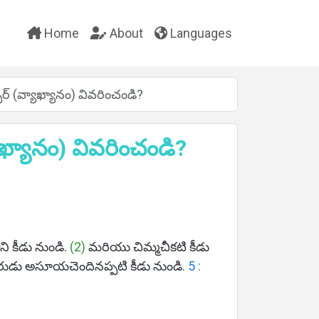
Home
About
Languages
్ (వ్యాఖ్యానం) వివరించండి?
ఖ్యానం) వివరించండి?
ి కీడు నుండి.
(2)
మరియు చిమ్మచీకటి కీడు
ు అసూయచెందినప్పటి కీడు నుండి.
5 :