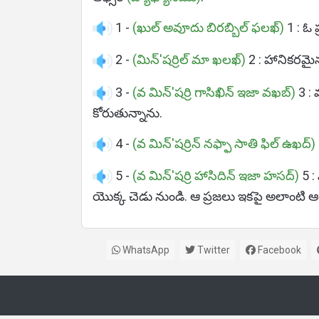
1 -
(ఖుల్ అవూదు బిరబ్బిల్ ఫలఖ్)
1 : ఓ 
2 -
(మిన్'షర్రిల్ మా ఖలఖ్)
2 : హానికరమై
3 -
(వ మిన్'షర్రి గాసిఖిన్ ఇజా వఖబ్)
3 : 
కోరుతున్నాను.
4 -
(వ మిన్'షర్రిన్ నఫ్ఫా సాతి ఫిల్ ఉఖద్)
5 -
(వ మిన్'షర్రి హాసిదిన్ ఇజా హసద్)
5 :
యొక్క చెడు నుండి. ఆ ప్రజలు ఇకపై అలాంటి ఆ
WhatsApp
Twitter
Facebook