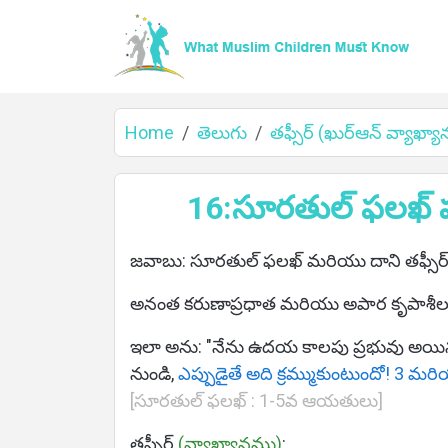
Home
తెలుగు
తఫ్సీర్ (ఖుర్ఆన్ వ్యాఖ్
Home
16:సూరతుల్ ఫలఖ్ పఠ
జవాబు: సూరతుల్ ఫలఖ్ మరియు దాని తఫ్సీర
About
అనంత కరుణాప్రధాత మరియు అపార కృపాశీలు
ఇలా అను: "నేను ఉదయ కాలపు ప్రభువు అయ
నుండి,
ఎప్పుడైతే అది క్రమ్ముకుంటుందో! 3 మర
Languages
[సూరతుల్ ఫలఖ్ : 1-5వ ఆయతులు]
తఫ్సీర్
(వ్యాఖ్యానము)
: