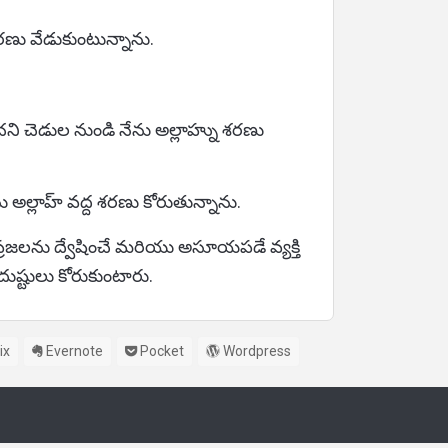
రణు వేడుకుంటున్నాను.
ి చెడుల నుండి నేను అల్లాహ్ను శరణు
అల్లాహ్ వద్ద శరణు కోరుతున్నాను.
 ప్రజలను ద్వేషించే మరియు అసూయపడే వ్యక్తి
ుష్టులు కోరుకుంటారు.
ix
Evernote
Pocket
Wordpress