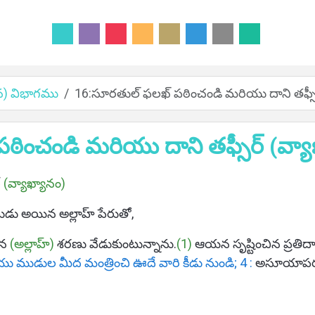
యాన) విభాగము
16:సూరతుల్ ఫలఖ్ పఠించండి మరియు దాని తఫ్సీర
ించండి మరియు దాని తఫ్సీర్ (వ్యా
్
(వ్యాఖ్యానం)
డు అయిన అల్లాహ్ పేరుతో,
ిన
(అల్లాహ్)
శరణు వేడుకుంటున్నాను.
(1)
ఆయన సృష్టించిన ప్రతిదాన
ియు ముడుల మీద మంత్రించి ఊదే వారి కీడు నుండి; 4 :
అసూయాపరుడ