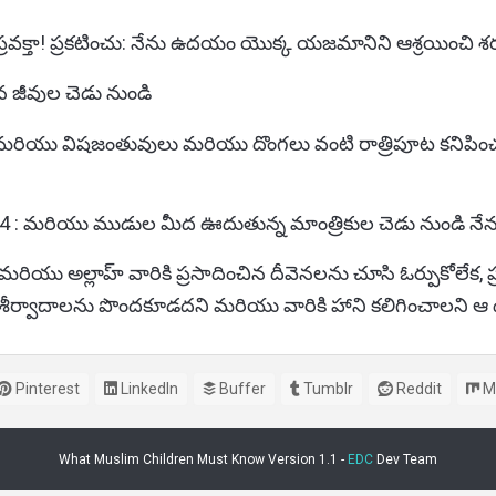
ప్రవక్తా! ప్రకటించు: నేను ఉదయం యొక్క యజమానిని ఆశ్రయించి శ
న జీవుల చెడు నుండి
మరియు విషజంతువులు మరియు దొంగలు వంటి రాత్రిపూట కనిపించన
4 : మరియు ముడుల మీద ఊదుతున్న మాంత్రికుల చెడు నుండి నేను 
 మరియు అల్లాహ్ వారికి ప్రసాదించిన దీవెనలను చూసి ఓర్పుకోలేక,
శీర్వాదాలను పొందకూడదని మరియు వారికి హాని కలిగించాలని ఆ ద
Pinterest
LinkedIn
Buffer
Tumblr
Reddit
M
What Muslim Children Must Know Version 1.1 -
EDC
Dev Team