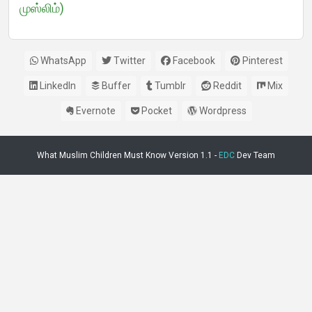
முஸ்லிம்)
WhatsApp
Twitter
Facebook
Pinterest
LinkedIn
Buffer
Tumblr
Reddit
Mix
Evernote
Pocket
Wordpress
What Muslim Children Must Know Version 1.1 -
EDC
Dev Team