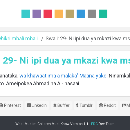
ikri mbali mbali.
Swali: 29- Ni ipi dua ya mkazi kwa ms
: 29- Ni ipi dua ya mkazi kwa ms
anataka,
wa khawaatiima a'malaka" Maana yake:
Ninamkab
o. Ameipokea Ahmad na Al- nasaai.
Pinterest
LinkedIn
Buffer
Tumblr
Reddit
M
What Muslim Children Must Know Version 1.1 -
EDC
Dev Team