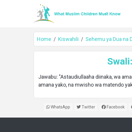
Home
Kiswahili
Sehemu ya Dua na Dh
Home
Swali
Jawabu: "Astaudiullaaha diinaka, wa ama
amana yako, na mwisho wa matendo yak
About
WhatsApp
Twitter
Facebook
Languages