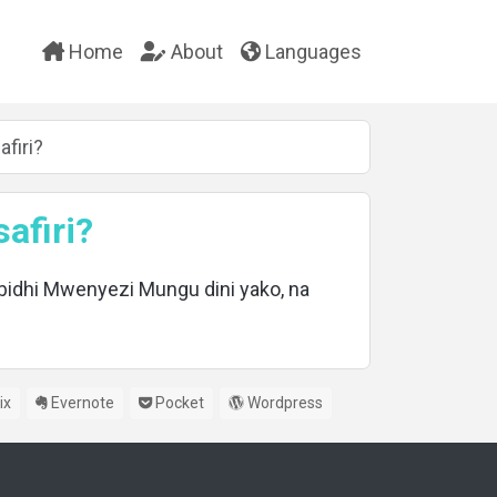
Home
About
Languages
afiri?
afiri?
idhi Mwenyezi Mungu dini yako, na
ix
Evernote
Pocket
Wordpress