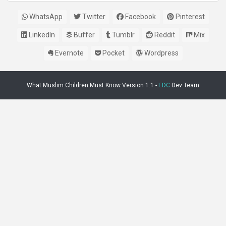
WhatsApp
Twitter
Facebook
Pinterest
LinkedIn
Buffer
Tumblr
Reddit
Mix
Evernote
Pocket
Wordpress
What Muslim Children Must Know Version 1.1 -
EDC
Dev Team