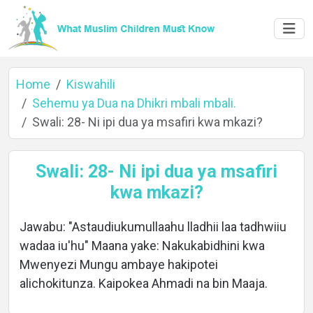
Home
Kiswahili
Sehemu ya Dua na Dhikri mbali mbali.
Swali: 28- Ni ipi dua ya msafiri kwa mkazi?
Home
Swali: 28- Ni ipi dua ya msafiri
kwa mkazi?
About
Jawabu: "Astaudiukumullaahu lladhii laa tadhwiiu
wadaa iu'hu" Maana yake: Nakukabidhini kwa
Languages
Mwenyezi Mungu ambaye hakipotei
alichokitunza. Kaipokea Ahmadi na bin Maaja.