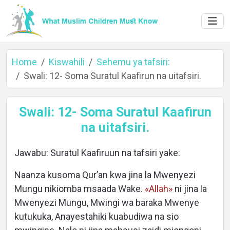
Home
Kiswahili
Sehemu ya tafsiri:
Swali: 12- Soma Suratul Kaafirun na uitafsiri.
Swali: 12- Soma Suratul Kaafirun
na uitafsiri.
Home
Jawabu: Suratul Kaafiruun na tafsiri yake:
Naanza kusoma Qur’an kwa jina la Mwenyezi
Mungu nikiomba msaada Wake.
«Allah»
ni jina la
About
Mwenyezi Mungu, Mwingi wa baraka Mwenye
kutukuka, Anayestahiki kuabudiwa na sio