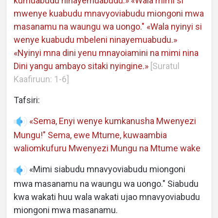
kumuabudu ninayemuabudu.»
«Wala mimi si
mwenye kuabudu mnavyoviabudu miongoni mwa
masanamu na waungu wa uongo." «Wala nyinyi si
wenye kuabudu mbeleni ninayemuabudu.»
«Nyinyi mna dini yenu mnayoiamini na mimi nina
Dini yangu ambayo sitaki nyingine.»
[Suratul
Kaafiruun: 1-6]
Tafsiri:
«Sema, Enyi wenye kumkanusha Mwenyezi
Mungu!" Sema, ewe Mtume, kuwaambia
waliomkufuru Mwenyezi Mungu na Mtume wake
«Mimi siabudu mnavyoviabudu miongoni
mwa masanamu na waungu wa uongo." Siabudu
kwa wakati huu wala wakati ujao mnavyoviabudu
miongoni mwa masanamu.