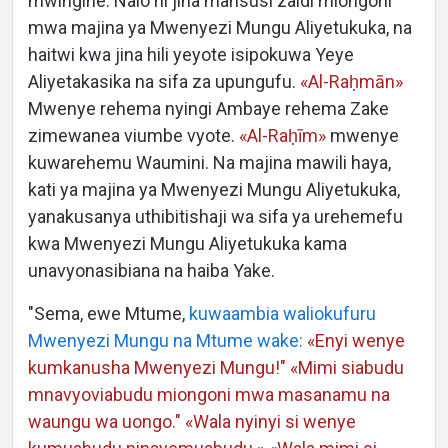
mwingine. Nalo ni jina mahsusi zaidi miongoni
mwa majina ya Mwenyezi Mungu Aliyetukuka, na
Languages
haitwi kwa jina hili yeyote isipokuwa Yeye
Aliyetakasika na sifa za upungufu.
«Al-Raḥmān»
Mwenye rehema nyingi Ambaye rehema Zake
zimewanea viumbe vyote.
«Al-Raḥīm»
mwenye
kuwarehemu Waumini. Na majina mawili haya,
kati ya majina ya Mwenyezi Mungu Aliyetukuka,
yanakusanya uthibitishaji wa sifa ya urehemefu
kwa Mwenyezi Mungu Aliyetukuka kama
unavyonasibiana na haiba Yake.
"Sema, ewe Mtume,
kuwaambia waliokufuru
Mwenyezi Mungu na Mtume wake:
«Enyi wenye
kumkanusha Mwenyezi Mungu!" «Mimi siabudu
mnavyoviabudu miongoni mwa masanamu na
waungu wa uongo." «Wala nyinyi si wenye