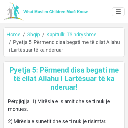
Home
Shqip
Kapitulli: Të ndryshme
Pyetja 5: Përmend disa begati me të cilat Allahu
i Lartësuar të ka nderuar!
Home
Pyetja 5: Përmend disa begati me
të cilat Allahu i Lartësuar të ka
About
nderuar!
Përgjigjja: 1) Mirësia e Islamit dhe se ti nuk je
Languages
mohues.
2) Mirësia e sunetit dhe se ti nuk je risimtar.