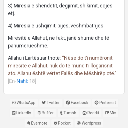
3) Mirësia e shëndetit, dëgjimit, shikimit, ecjes
etj.
4) Mirësia e ushqimit, pijes, veshmbathjes.
Mirësitë e Allahut, në fakt, janë shumë dhe të
panumërueshme.
Allahu i Lartësuar thotë:
“Nëse do t’i numëronit
mirësitë e Allahut, nuk do të mund t’i llogarisnit
ato. Allahu është vërtet Falës dhe Mëshirëplotë.”
[En-
Nahl:
18]
WhatsApp
Twitter
Facebook
Pinterest
LinkedIn
Buffer
Tumblr
Reddit
Mix
Evernote
Pocket
Wordpress