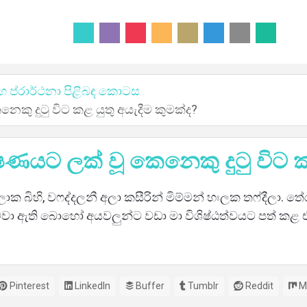
හ ප්රාර්ථනා පිළිබඳ කොටස
ෙකු දුටු විට කළ යුතු අයැදීම කුමක්ද?
ෂණයට ලක් වූ කෙනෙකු දුටු විට ක
බ්තලාක බිහි, වෆද්දලනී අලා කසීරින් මිම්මන් හඃලක තෆ්දීලා.
ා ඇති බොහෝ අයවලුන්ට වඩා මා විශිෂ්ඨත්වයට පත් කළ ඒ අ
Pinterest
LinkedIn
Buffer
Tumblr
Reddit
M