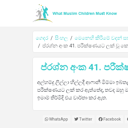
ගෙදර
සිංහල
මෙනෙහි කිරීමේ වදන් ස
ප්රශ්න අංක 41. පරීක්ෂණයට ලක් වූ කෙන
ගෙදර
ප්රශ්න අංක 41. පරීක්
අල්හම්දු ලිල්ලා හිල්ලදී ආෆානී මිම්මා ඉ
ගැන
පරීක්ෂණයට ලක් කර ඇත්තේද, තවද ඔහු මව
ඉමාම් තිර්මිදි එය වාර්තා කර ඇත.
භාෂා
WhatsApp
Twitter
Facebook