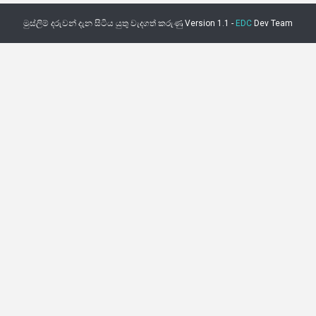
මුස්ලිම් දරුවන් දැන සිටිය යුතු වැදගත් කරුණු Version 1.1 -
EDC
Dev Team