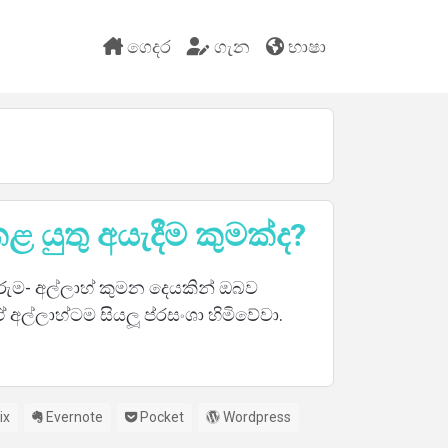
ගෙදර
ගැන
භාෂා
ළ යුතු අයැදීම කුමක්ද?
 තේරුම- අල්ලාහ් කුමන දෙයකින් ඔබව
ල්ලාහ්ටම සියලූ ප්රසංශා හිමිවේවා.
ix
Evernote
Pocket
Wordpress