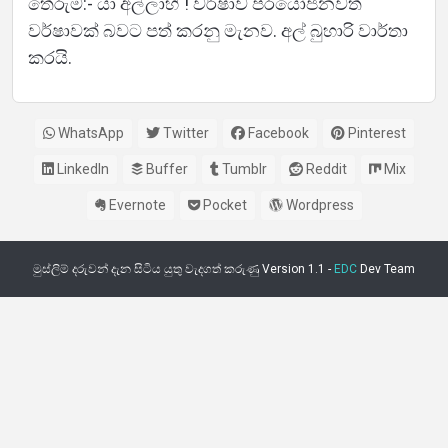
තේරුම:- යා අල්ලාහ් ! වර්ෂාව ප්රයෝජනවත්
වර්ෂාවක් බවට පත් කරනු මැනව. අල් බුහාරි වාර්තා
කරයි.
WhatsApp
Twitter
Facebook
Pinterest
LinkedIn
Buffer
Tumblr
Reddit
Mix
Evernote
Pocket
Wordpress
මුස්ලිම් දරුවන් දැන සිටිය යුතු වැදගත් කරුණු Version 1.1 -
EDC
Dev Team