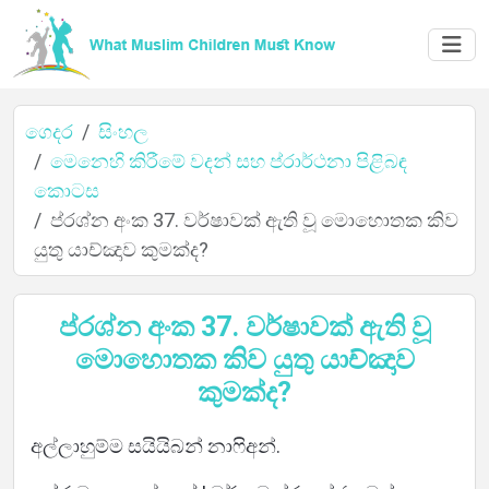
ගෙදර
සිංහල
මෙනෙහි කිරීමේ වදන් සහ ප්රාර්ථනා පිළිබඳ
කොටස
ගෙදර
ප්රශ්න අංක 37. වර්ෂාවක් ඇති වූ මොහොතක කිව
යුතු යාච්ඤාව කුමක්ද?
ගැන
ප්රශ්න අංක 37. වර්ෂාවක් ඇති වූ
මොහොතක කිව යුතු යාච්ඤාව
කුමක්ද?
භාෂා
අල්ලාහුම්ම සයියිබන් නාෆිඅන්.