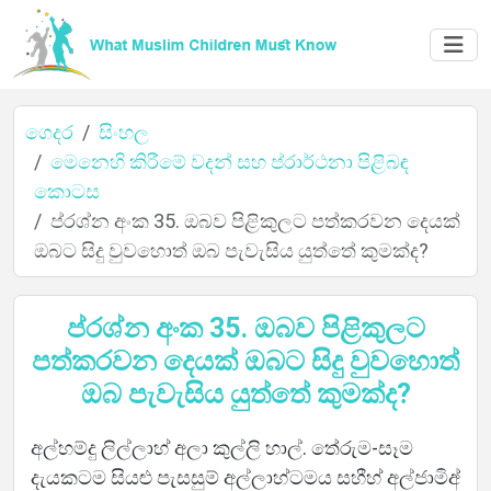
ගෙදර
සිංහල
මෙනෙහි කිරීමේ වදන් සහ ප්රාර්ථනා පිළිබඳ
කොටස
ගෙදර
ප්රශ්න අංක 35. ඔබව පිළිකුලට පත්කරවන දෙයක්
ඔබට සිදු වුවහොත් ඔබ පැවැසිය යුත්තේ කුමක්ද?
ගැන
ප්රශ්න අංක 35. ඔබව පිළිකුලට
පත්කරවන දෙයක් ඔබට සිදු වුවහොත්
ඔබ පැවැසිය යුත්තේ කුමක්ද?
භාෂා
අල්හම්දු ලිල්ලාහ් අලා කුල්ලි හාල්. තේරුම-සෑම
දැයකටම සියළු පැසසුම් අල්ලාහ්ටමය සහීහ් අල්ජාමිඅ්