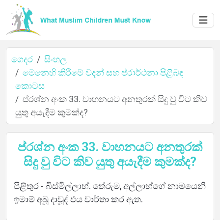
ගෙදර
සිංහල
මෙනෙහි කිරීමේ වදන් සහ ප්රාර්ථනා පිළිබඳ
කොටස
ගෙදර
ප්රශ්න අංක 33. වාහනයට අනතුරක් සිදු වු විට කිව
යුතු අයැදීම කුමක්ද?
ගැන
ප්රශ්න අංක 33. වාහනයට අනතුරක්
සිදු වු විට කිව යුතු අයැදීම කුමක්ද?
භාෂා
පිළිතුර - බිස්මිල්ලාහ්. තේරුම, අල්ලාහ්ගේ නාමයෙනි
ඉමාම් අබූ දාවූද් එය වාර්තා කර ඇත.