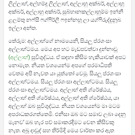
ලිල්ලාහ්, අල්හම්දු ලිල්ලාහ්, අල්ලාහු අක්බර්, අල්ලාහු
අක්බර්, අල්ලාහු අක්බර්, සුබ්හානකල්ලාහුම්ම ඉන්නී
ළලම්තු නෆ්සී ෆග්ෆිර්ලී ෆඉන්නහූ ලා යග්ෆිරුද්දුනූබ
ඉල්ලා අන්ත.
තේරුම: අල්ලාහ්ගේ නාමයෙනි, සියලූ ප්රශංසා
අල්ලාහ්ටමය. මෙය අප හට මැඩපවත්වා දුන්නාවූ
(අල්ලාහ්)
සුවිශුද්ධය. ඒ සඳහා කිසිම හැකියාවක් අපට
නොමැත. නියත වශයෙන්ම අපගේ පරමාධිපති
වෙතම අපි නැවත යා යුත්තෝ වෙමු. සියලූ ප්රශංසා
අල්ලාහ්ටමය. සියලූ ප්රශංසා අල්ලාහ්ටමය. සියලූ
ප්රශංසා අල්ලාහ්ටමය. අල්ලාහ් අති ශ්රේෂ්ඨය,
අල්ලාහ් අති ශ්රේෂ්ඨය, අල්ලාහ් අති ශ්රේෂ්ඨය, යා
අල්ලාහ් ඔබ සුවිශුද්ධය. නියත වශයෙන්ම මා මටම
අපරාධකරගත්තෙමි. එනිසා ඔබ මට සමාව ලබා දෙනු
මැනව’ ඔබ හැර පව් සමාකරදීමට වෙන කිසිවකු
නැත. අබූ දාවූද් සහ තිර්මිදි මෙය වාර්තා කර ඇත