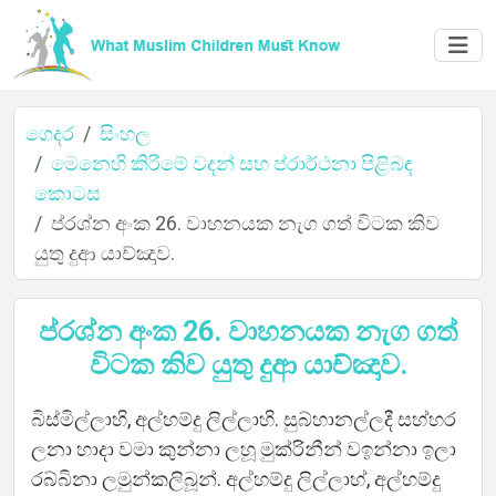
ගෙදර
සිංහල
මෙනෙහි කිරීමේ වදන් සහ ප්රාර්ථනා පිළිබඳ
කොටස
ප්රශ්න අංක 26. වාහනයක නැග ගත් විටක කිව
ගෙදර
යුතු දුආ යාච්ඤාව.
ප්රශ්න අංක 26. වාහනයක නැග ගත්
ගැන
විටක කිව යුතු දුආ යාච්ඤාව.
බිස්මිල්ලාහි, අල්හම්දු ලිල්ලාහි. සුබ්හානල්ලදී සහ්හර
භාෂා
ලනා හාදා වමා කුන්නා ලහූ මුක්රිනීන් වඉන්නා ඉලා
රබ්බිනා ලමුන්කලිබූන්. අල්හම්දු ලිල්ලාහ්, අල්හම්දු