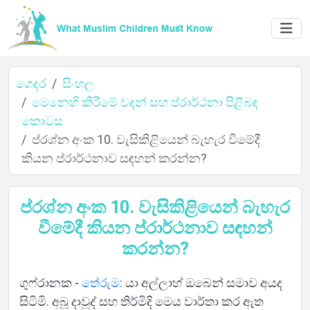
ගෙදර
සිංහල
මෙනෙහි කිරීමේ වදන් සහ ප්රාර්ථනා පිළිබඳ
කොටස
ගෙදර
ප්රශ්න අංක 10. වැසිකිළියෙන් බැහැර වීමේදී
කියන ප්රාර්ථනාව සඳහන් කරන්න?
ගැන
ප්රශ්න අංක 10. වැසිකිළියෙන් බැහැර
වීමේදී කියන ප්රාර්ථනාව සඳහන්
කරන්න?
භාෂා
ගුෆ්රානක -
තේරුම:
යා අල්ලාහ් ඔබෙන් සමාව අයද
සිටිමි. අබූ දාවූද් සහ තිර්මිදි මෙය වාර්තා කර ඇත