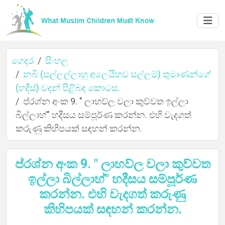
ගෙදර
සිංහල
නබි (සල්ලල්ලාහු අලෙයිහව සල්ලම්) තුමාණන්ගේ
(හදීස්) වදන් පිළිබඳ කොටස.
ගෙදර
ප්රශ්න අංක 9. " ලාහව්ල වලා කුව්වත ඉල්ලා
බිල්ලාහ්" හදීසය සම්පූර්ණ කරන්න. එහි වැදගත්
කරුණු කිහිපයක් සඳහන් කරන්න.
ගැන
ප්රශ්න අංක 9. " ලාහව්ල වලා කුව්වත
ඉල්ලා බිල්ලාහ්" හදීසය සම්පූර්ණ
කරන්න. එහි වැදගත් කරුණු
භාෂා
කිහිපයක් සඳහන් කරන්න.