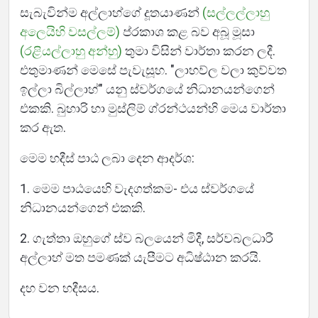
සැබැවින්ම අල්ලාහ්ගේ දූතයාණන්
(සල්ලල්ලාහු
අලෙයිහි වසල්ලම්)
ප්රකාශ කළ බව අබූ මූසා
(රළියල්ලාහු අන්හු)
තුමා විසින් වාර්තා කරන ලදී.
එතුමාණන් මෙසේ පැවැසූහ. "ලාහව්ල වලා කුව්වත
ඉල්ලා බිල්ලාහ්" යනු ස්වර්ගයේ නිධානයන්ගෙන්
එකකි. බුහාරි හා මුස්ලිම් ග්රන්ථයන්හි මෙය වාර්තා
කර ඇත.
මෙම හදීස් පාඨ ලබා දෙන ආදර්ශ:
1. මෙම පාඨයෙහි වැදගත්කම- එය ස්වර්ගයේ
නිධානයන්ගෙන් එකකි.
2. ගැත්තා ඔහුගේ ස්ව බලයෙන් මිදී, සර්වබලධාරී
අල්ලාහ් මත පමණක් යැපීමට අධිෂ්ඨාන කරයි.
දහ වන හදීසය.