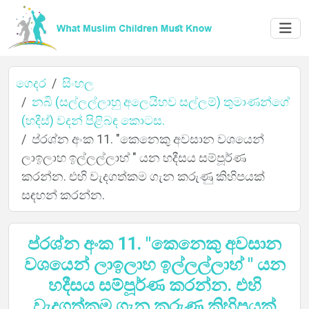
ගෙදර
සිංහල
නබි (සල්ලල්ලාහු අලෙයිහව සල්ලම්) තුමාණන්ගේ
(හදීස්) වදන් පිළිබඳ කොටස.
ප්රශ්න අංක 11. "කෙනෙකු අවසාන වශයෙන්
ගෙදර
ලාඉලාහ ඉල්ලල්ලාහ් " යන හදීසය සම්පූර්ණ
කරන්න. එහි වැදගත්කම ගැන කරුණු කිහිපයක්
සඳහන් කරන්න.
ගැන
ප්රශ්න අංක 11. "කෙනෙකු අවසාන
වශයෙන් ලාඉලාහ ඉල්ලල්ලාහ් " යන
භාෂා
හදීසය සම්පූර්ණ කරන්න. එහි
වැදගත්කම ගැන කරුණු කිහිපයක්