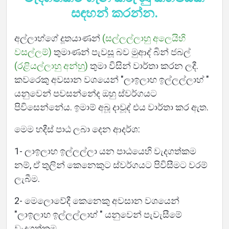
සඳහන් කරන්න.
අල්ලාහ්ගේ දූතයාණන්
(සල්ලල්ලාහු අලෙයිහි
වසල්ලම්)
තුමාණන් පැවසූ බව මුආද් බින් ජබල්
(රළියල්ලාහු අන්හු)
තුමා විසින් වාර්තා කරන ලදී.
කවරෙකු අවසාන වශයෙන් "ලාඉලාහ ඉල්ලල්ලාහ් "
යනුවෙන් පවසන්නේද ඔහු ස්වර්ගයට
පිවිසෙන්නේය. ඉමාම් අබූ දාවූද් එය වාර්තා කර ඇත.
මෙම හදීස් පාඨ ලබා දෙන ආදර්ශ:
1- ලාඉලාහ ඉල්ලල්ලා යන පාඨයෙහි වැදගත්කම
නම්, ඒ තුලින් කෙනෙකුට ස්වර්ගයට පිවිසීමට වරම්
ලැබීම.
2- මෙලොවේදී කෙනෙකු අවසාන වශයෙන්
"ලාඉලාහ ඉල්ලල්ලාහ් " යනුවෙන් පැවැසීමේ
වැදගත්කම.