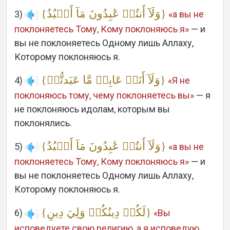
{وَلَآ أَنتُمۡ عَٰبِدُونَ مَآ أَعۡبُدُ}
3)
«а вы не
поклоняетесь Тому, Кому поклоняюсь я»
— и
вы не поклоняетесь Одному лишь Аллаху,
Которому поклоняюсь я.
{وَلَآ أَنَا۠ عَابِدٞ مَّا عَبَدتُّمۡ}
4)
«Я не
поклоняюсь тому, чему поклоняетесь вы»
— я
не поклоняюсь идолам, которым вы
поклонялись.
{وَلَآ أَنتُمۡ عَٰبِدُونَ مَآ أَعۡبُدُ}
5)
«а вы не
поклоняетесь Тому, Кому поклоняюсь я»
— и
вы не поклоняетесь Одному лишь Аллаху,
Которому поклоняюсь я.
{لَكُمۡ دِينُكُمۡ وَلِيَ دِينِ}
6)
«Вы
исповедуете свою религию, а я исповедую