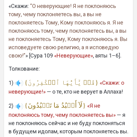
Languages
«Скажи:
“О неверующие! Я не поклоняюсь
тому, чему поклоняетесь вы, а вы не
поклоняетесь Тому, Кому поклоняюсь я. Я не
поклоняюсь тому, чему поклоняетесь вы, а вы
не поклоняетесь Тому, Кому поклоняюсь я. Вы
исповедуете свою религию, а я исповедую
свою!”
» [Сура 109
«Неверующие»
, аяты 1–6].
Толкование:
{قُلۡ يَٰٓأَيُّهَا ٱلۡكَٰفِرُونَ}
1)
«Скажи: о
неверующие!»
— о те, кто не верует в Аллаха!
{لَآ أَعۡبُدُ مَا تَعۡبُدُونَ}
2)
«Я не
поклоняюсь тому, чему поклоняетесь вы»
— я
не поклоняюсь сейчас и не буду поклоняться
в будущем идолам, которым поклоняетесь вы.