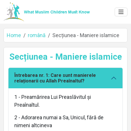
Home
română
Secțiunea - Maniere islamice
Secțiunea - Maniere islamice
Întrebarea nr. 1: Care sunt manierele
relaționarii cu Allah Preaînaltul?
1 - Preamărirea Lui Preaslăvitul și
Preaînaltul.
Home
2 - Adorarea numai a Sa, Unicul, fără de
nimeni altcineva